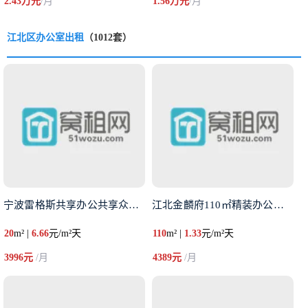
2.43万元
/月
1.56万元
/月
江北区办公室出租
（1012套）
宁波雷格斯共享办公共享众创空间
江北金麟府110㎡精装办公室特
20
m² |
6.66
元/m²天
110
m² |
1.33
元/m²天
3996元
/月
4389元
/月