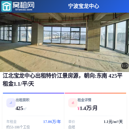
宁波宝龙中心
1
/
5
江北宝龙中心出租特价江景房源，朝向:东南 425平
租金1.1/平/天
出租面积
租金详情
📐
💰
425
1.4万/月
¥
m²
17.06万/年
1.1元/m²/天
年租金
单价
约53-106个工位
白坯