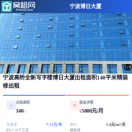
宁波博日大厦
1
/
8
宁波高桥全新写字楼博日大厦出租面积140平米精装
修出租
出租面积
租金详情
📐
💰
140
5880元/月
¥
m²
7.15万/年
1.4元/m²/天
年租金
单价
约17-35个工位
精装修