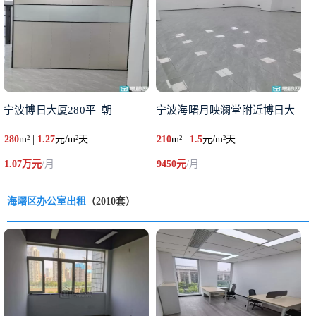
宁波博日大厦280平 朝
宁波海曙月映澜堂附近博日大
280
m² |
1.27
元/m²天
210
m² |
1.5
元/m²天
1.07万元
/月
9450元
/月
海曙区办公室出租
（2010套）