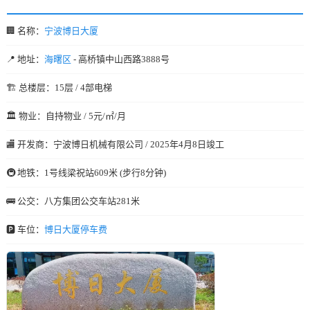
🏢 名称：
宁波博日大厦
📍 地址：
海曙区
- 高桥镇中山西路3888号
🏗️ 总楼层：15层 / 4部电梯
🏛️ 物业：自持物业 / 5元/㎡/月
🏬 开发商：宁波博日机械有限公司 / 2025年4月8日竣工
🚇 地铁：1号线梁祝站609米 (步行8分钟)
🚌 公交：八方集团公交车站281米
🅿️ 车位：
博日大厦停车费