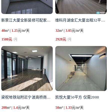
新景江大厦全新装修可配家具出租
维科月湖金汇大厦出租32平包水
40
m² |
1.25
元/m²天
32
m² |
3.05
元/m²天
1500元
/月
2928元
/月
梁祝地铁站附近宁波高桥商会B座
凯悦大厦50平方 仅需2000
208
m² |
1.4
元/m²天
50
m² |
1.33
元/m²天