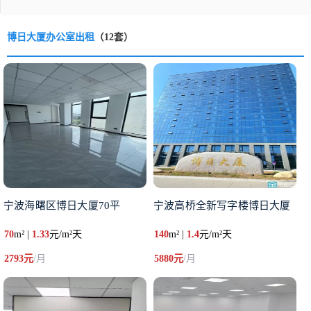
博日大厦办公室出租
（12套）
宁波海曙区博日大厦70平
宁波高桥全新写字楼博日大厦
70
m² |
1.33
元/m²天
140
m² |
1.4
元/m²天
2793元
/月
5880元
/月