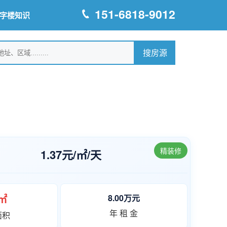
151-6818-9012
字楼知识
精装修
1.37元/㎡/天
0㎡
8.00万元
年 租 金
面积