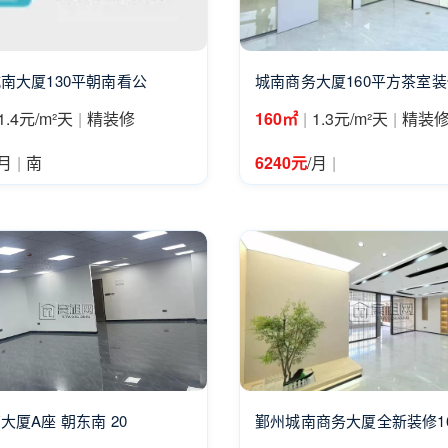
南大厦130平朝南看公
城南商务大厦160平方茶室
|
|
|
1.4元/m²天
精装修
160㎡
1.3元/m²天
精装
|
|
/月
南
6240元
/月
大厦A座 朝东南 20
鄞州城南商务大厦全新装修1