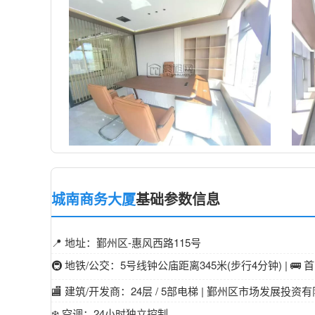
城南商务大厦
基础参数信息
📍 地址：鄞州区-惠风西路115号
🚇 地铁/公交：5号线钟公庙距离345米(步行4分钟) | 
🏬 建筑/开发商：24层 / 5部电梯 | 鄞州区市场发展投资有限
❄️ 空调：24小时独立控制