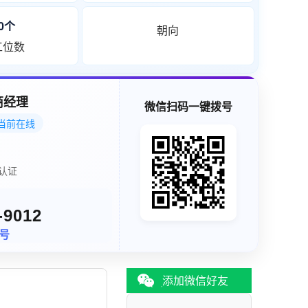
40个
朝向
工位数
商经理
微信扫码一键拨号
当前在线
认证
-9012
同号
添加微信好友