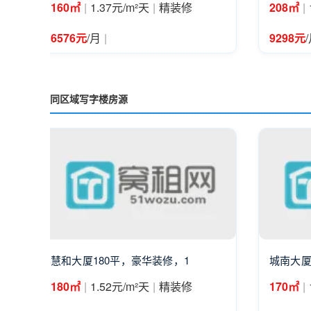
|
|
|
160㎡
1.37元/m²天
精装修
208㎡
|
6576元
/月
9298元
同区域写字楼房源
慧和大厦180平，豪华装修，1
城南大厦A
|
|
|
180㎡
1.52元/m²天
精装修
170㎡