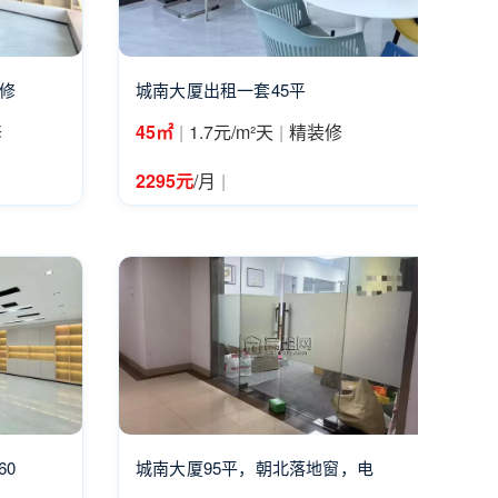
装修
城南大厦出租一套45平
|
|
修
45㎡
1.7元/m²天
精装修
|
2295元
/月
60
城南大厦95平，朝北落地窗，电