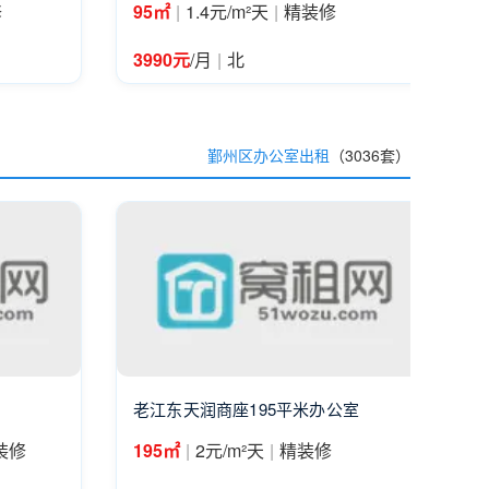
|
|
修
95㎡
1.4元/m²天
精装修
|
3990元
/月
北
鄞州区办公室出租
（3036套）
老江东天润商座195平米办公室
|
|
装修
195㎡
2元/m²天
精装修