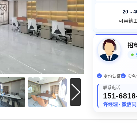
20 ~ 
可容纳
招
身份认证
实名
✓
✓
联系电话
151-6818
许经理 · 微信