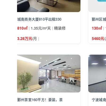
城南商务大厦810平出租330
鄞州区城
|
|
|
810㎡
1.35元/m²天
精装修
130㎡
|
3.28万元
/月
5460元
鄞州茶室​160平方！豪装，茶
宁波城南