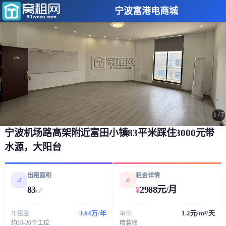
宁波富港电商城
1
/
7
宁波机场路高架附近富田小镇83平米踩住3000元带
水源，大阳台
出租面积
租金详情
📐
💰
83
2988元/月
¥
m²
3.64万/年
1.2元/m²/天
年租金
单价
约10-20个工位
精装修