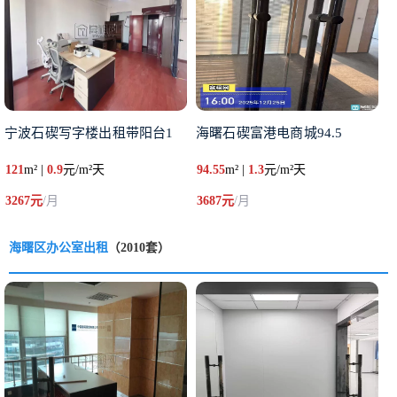
宁波石碶写字楼出租带阳台1
海曙石碶富港电商城94.5
121
m² |
0.9
元/m²天
94.55
m² |
1.3
元/m²天
3267元
/月
3687元
/月
海曙区办公室出租
（2010套）