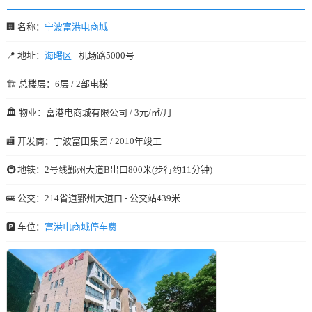
🏢 名称：
宁波富港电商城
📍 地址：
海曙区
- 机场路5000号
🏗️ 总楼层：6层 / 2部电梯
🏛️ 物业：富港电商城有限公司 / 3元/㎡/月
🏬 开发商：宁波富田集团 / 2010年竣工
🚇 地铁：2号线鄞州大道B出口800米(步行约11分钟)
🚌 公交：214省道鄞州大道口 - 公交站439米
🅿️ 车位：
富港电商城停车费