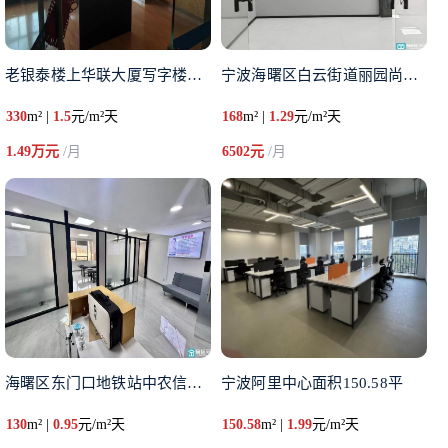
老银泰楼上华联大厦写字楼朝江风
宁波海曙区白云街道丽园尚都A座
330
m² |
1.5
元/m²天
168
m² |
1.29
元/m²天
1.49万元
/月
6502元
/月
海曙区东门口地铁站中农信大厦1
宁波阿里中心面积150.58平
130
m² |
0.95
元/m²天
150.58
m² |
1.99
元/m²天