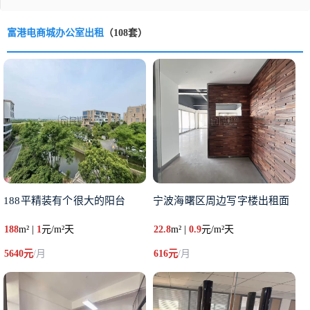
富港电商城办公室出租
（108套）
188平精装有个很大的阳台
宁波海曙区周边写字楼出租面
188
m² |
1
元/m²天
22.8
m² |
0.9
元/m²天
5640元
/月
616元
/月