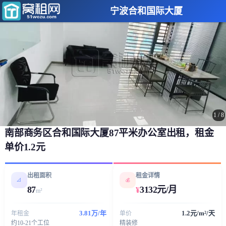
宁波合和国际大厦
1
/
8
南部商务区合和国际大厦87平米办公室出租，租金
单价1.2元
出租面积
租金详情
📐
💰
87
3132元/月
¥
m²
3.81万/年
1.2元/m²/天
年租金
单价
约10-21个工位
精装修