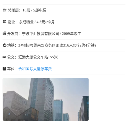
🏗️ 总楼层：16层 / 5部电梯
🏛️ 物业：永成物业 / 4.5元/㎡/月
🏬 开发商：宁波中汇投资有限公司 / 2009年竣工
🚇 地铁：3号线8号线南部商务区距离316米(步行约4分钟)
🚌 公交：汇港大厦公交车站155米
🅿️ 车位：
合和国际大厦停车费