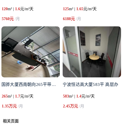
120
m² |
1.6
元/m²天
125
m² |
1.65
元/m²天
5760元
/月
6188元
/月
国骅大厦西南朝向265平带家具
宁波恒达高大厦583平 高层办
265
m² |
1.7
元/m²天
583
m² |
1.4
元/m²天
1.35万元
/月
2.45万元
/月
相关页面