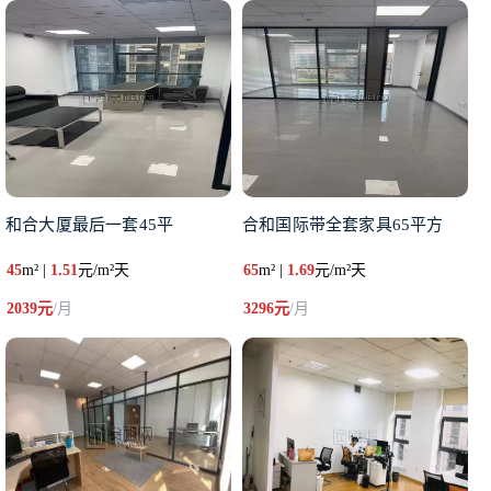
和合大厦最后一套45平
合和国际带全套家具65平方
45
m² |
1.51
元/m²天
65
m² |
1.69
元/m²天
2039元
/月
3296元
/月