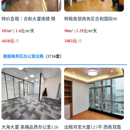
特价急租｜合和大厦南楼 精
转租南部商务区合和国际90
105
m² |
1.4
元/m²天
90
m² |
1.29
元/m²天
4410元
/月
3483元
/月
南部商务区办公室出租
（1716套）
大海大厦 高端品质办公室120
出租鸿安大厦125平 西南双面