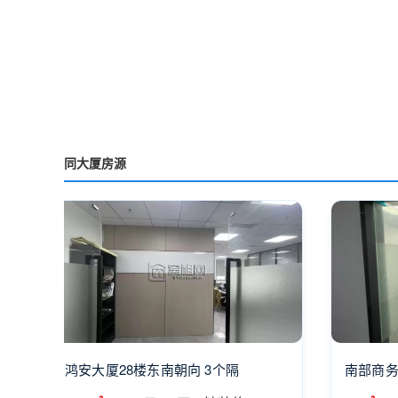
同大厦房源
鸿安大厦28楼东南朝向 3个隔
南部商务