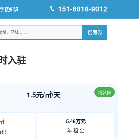
151-6818-9012
字楼知识
时入驻
精装修
1.5元/㎡/天
0㎡
5.48万元
年 租 金
面积