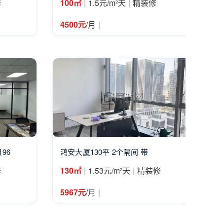
|
|
修
100㎡
1.5元/m²天
精装修
|
4500元
/月
96
鸿安大厦130平 2个隔间 带
|
|
修
130㎡
1.53元/m²天
精装修
|
5967元
/月