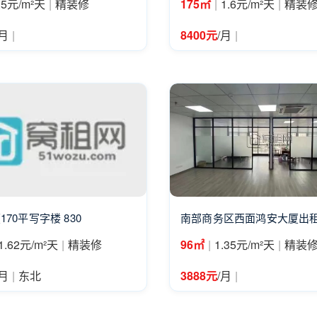
|
|
|
.5元/m²天
精装修
175㎡
1.6元/m²天
精装
|
|
/月
8400元
/月
70平写字楼 830
南部商务区西面鸿安大厦出租
|
|
|
1.62元/m²天
精装修
96㎡
1.35元/m²天
精装
|
|
/月
东北
3888元
/月