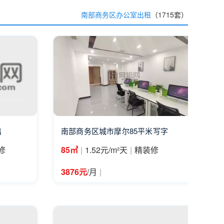
南部商务区办公室出租
（1715套）
出
南部商务区城市摩尔85平米写字
|
|
修
85㎡
1.52元/m²天
精装修
|
3876元
/月