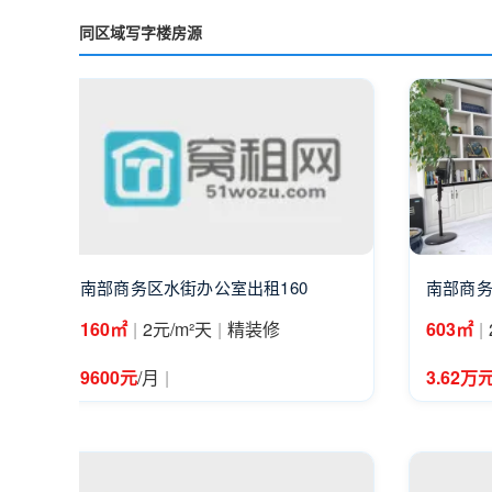
同区域写字楼房源
南部商务区水街办公室出租160
南部商务
|
|
|
160㎡
2元/m²天
精装修
603㎡
|
9600元
/月
3.62万