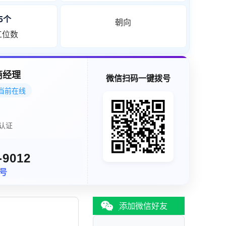
25个
朝向
工位数
商经理
微信扫码一键拨号
当前在线
认证
-9012
同号
添加微信好友