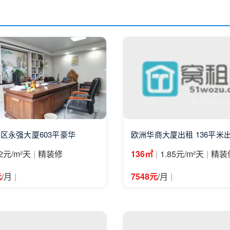
区永强大厦603平豪华
欧洲华商大厦出租 136平米
|
|
|
2元/m²天
精装修
136㎡
1.85元/m²天
精装
|
|
元
/月
7548元
/月