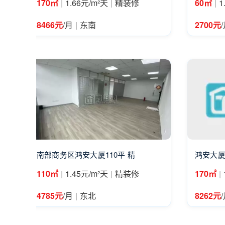
|
|
|
170㎡
1.66元/m²天
精装修
60㎡
1
|
8466元
/月
东南
2700元
南部商务区鸿安大厦110平 精
鸿安大厦1
|
|
|
110㎡
1.45元/m²天
精装修
170㎡
|
4785元
/月
东北
8262元