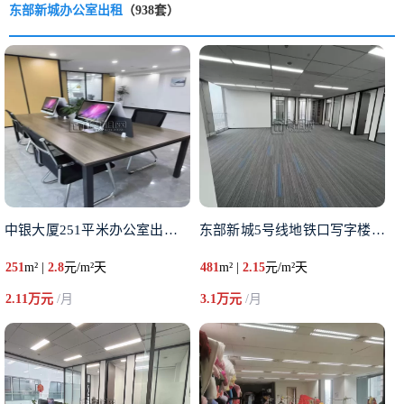
东部新城办公室出租
（938套）
中银大厦251平米办公室出租精
东部新城5号线地铁口写字楼电梯
251
m² |
2.8
元/m²天
481
m² |
2.15
元/m²天
2.11万元
/月
3.1万元
/月