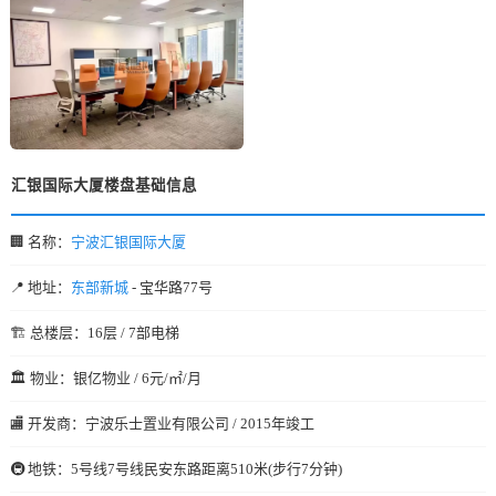
汇银国际大厦楼盘基础信息
🏢 名称：
宁波汇银国际大厦
📍 地址：
东部新城
- 宝华路77号
🏗️ 总楼层：16层 / 7部电梯
🏛️ 物业：银亿物业 / 6元/㎡/月
🏬 开发商：宁波乐士置业有限公司 / 2015年竣工
🚇 地铁：5号线7号线民安东路距离510米(步行7分钟)