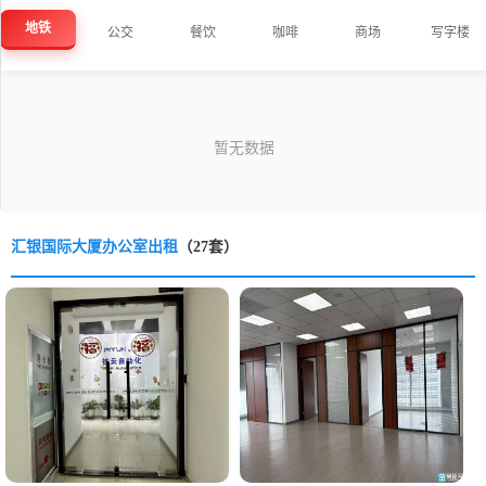
地铁
公交
餐饮
咖啡
商场
写字楼
汇银国际大厦办公室出租
（27套）