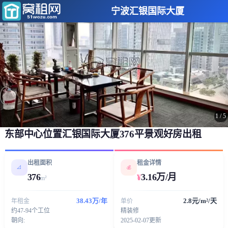
宁波汇银国际大厦
1
/
5
东部中心位置汇银国际大厦376平景观好房出租
出租面积
租金详情
📐
💰
376
3.16万/月
¥
m²
38.43万/年
2.8元/m²/天
年租金
单价
约47-94个工位
精装修
朝向:
2025-02-07更新