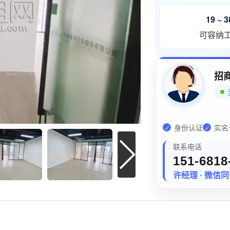
19 ~ 
可容纳
招
身份认证
实名
✓
✓
联系电话
151-6818
许经理 · 微信