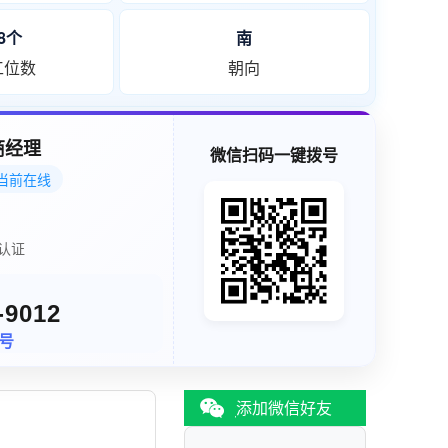
38个
南
工位数
朝向
商经理
微信扫码一键拨号
当前在线
认证
-9012
同号
添加微信好友