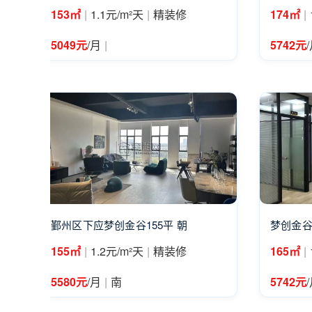
|
|
|
153㎡
1.1元/m²天
精装修
174㎡
|
5049元
/月
5742元
鄞州区下应梦创金谷155平 朝
梦创金谷
|
|
|
155㎡
1.2元/m²天
精装修
165㎡
|
5580元
/月
南
5742元