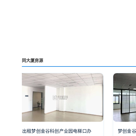
同大厦房源
出租梦创金谷科创产业园电梯口办
梦创金