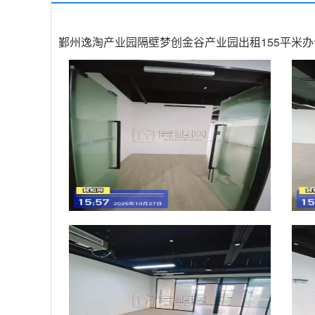
鄞州逸淘产业园隔壁梦创金谷产业园出租155平米办公