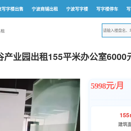
波写字楼出售
宁波商铺出租
宁波写字楼
写字楼停车
写
出租
业园出租155平米办公室6000元
5998元/月
15
建筑