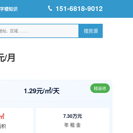
151-6818-9012
字楼知识
/月
精装修
1.29元/㎡/天
5㎡
7.30万元
年 租 金
面积