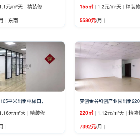
|
|
|
1.1元/m²天
精装修
155㎡
1.2元/m²天
精装
|
|
/月
东南
5580元
/月
165平米出租电梯口，
梦创金谷科创产业园出租22
|
|
|
1.16元/m²天
精装修
220㎡
1.12元/m²天
精装
|
|
/月
7392元
/月