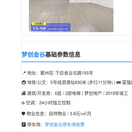
梦创金谷
基础参数信息
📍 地址：鄞州区-下应金谷北路155号
🚇 地铁/公交：5号线泗港站830米 (步行11分钟) | 🚌 富
🏬 建筑/开发商：6层 / 2部电梯 | 梦创地产 / 2019年竣工
❄️ 空调：24小时独立控制
🛡️ 物业信息：自持物业 / 3.8元/㎡/月
🅿️ 停车场：
梦创金谷停车场收费