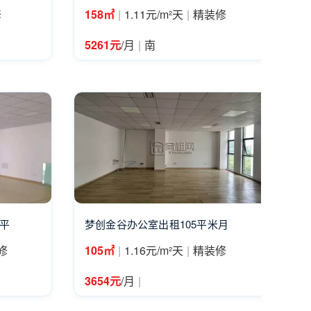
|
|
修
158㎡
1.11元/m²天
精装修
|
5261元
/月
南
0平
梦创金谷办公室出租105平米月
|
|
修
105㎡
1.16元/m²天
精装修
|
3654元
/月