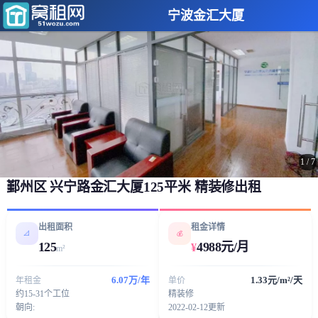
宁波金汇大厦
1
/
7
鄞州区 兴宁路金汇大厦125平米 精装修出租
出租面积
租金详情
📐
💰
125
4988元/月
¥
m²
6.07万/年
1.33元/m²/天
年租金
单价
约15-31个工位
精装修
朝向:
2022-02-12更新