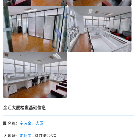
金汇大厦楼盘基础信息
🏢 名称：
宁波金汇大厦
📍 地址：
鄞州区
- 柳汀街225号