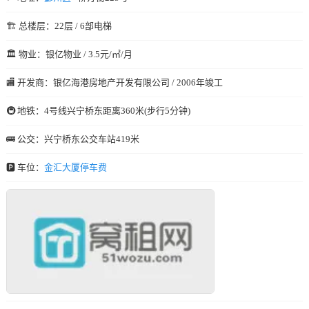
🏗️ 总楼层：22层 / 6部电梯
🏛️ 物业：银亿物业 / 3.5元/㎡/月
🏬 开发商：银亿海港房地产开发有限公司 / 2006年竣工
🚇 地铁：4号线兴宁桥东距离360米(步行5分钟)
🚌 公交：兴宁桥东公交车站419米
🅿️ 车位：
金汇大厦停车费