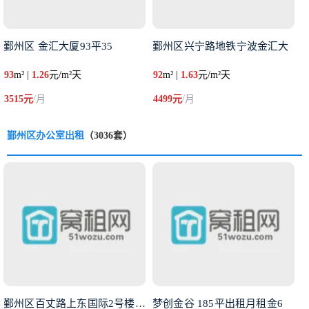
鄞州区 金汇大厦93平35
鄞州区兴宁路地铁宁波金汇大
93
m² |
1.26
元/m²天
92
m² |
1.63
元/m²天
3515元
/月
4499元
/月
鄞州区办公室出租
（3036套）
鄞州区百丈路上东国际2号楼面积
梦创金谷 185平出租月租金6