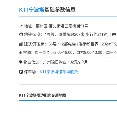
K11宁波塔
基础参数信息
📍 地址：鄞州区-百丈街道三眼桥街51号
🚇 地铁/公交：1号线江厦桥东站207米(步行约2分钟) | 
🏬 建筑/开发商：56层 / 12部电梯 | 香港新世界 / 2020
❄️ 空调：周一到周五8:00-19:00，周六8:00-13:00，
🛡️ 物业信息：广州锦日物业 / 32元/㎡/月
🅿️ 停车场：
K11宁波塔停车场收费
K11宁波塔周边配套交通地图