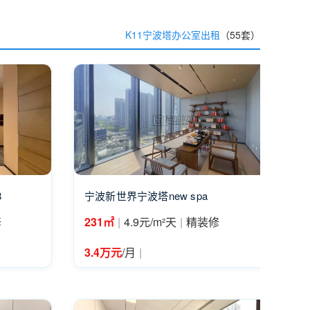
K11宁波塔办公室出租
（55套）
8
宁波新世界宁波塔new spa
|
|
修
231㎡
4.9元/m²天
精装修
|
3.4万元
/月