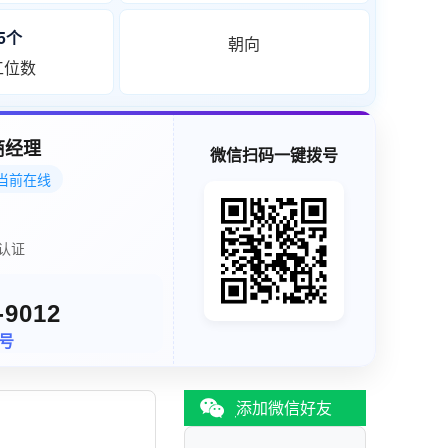
65个
朝向
工位数
商经理
微信扫码一键拨号
当前在线
认证
-9012
同号
添加微信好友