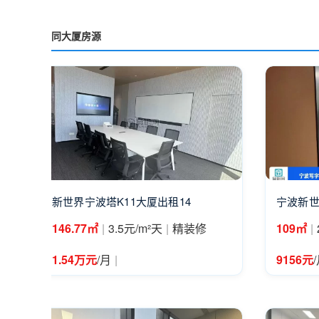
同大厦房源
新世界宁波塔K11大厦出租14
宁波新世
|
|
|
146.77㎡
3.5元/m²天
精装修
109㎡
|
1.54万元
/月
9156元