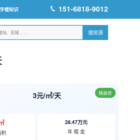
151-6818-9012
字楼知识
天
精装修
3元/㎡/天
0㎡
28.47万元
年 租 金
面积