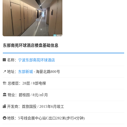
东部南苑环球酒店楼盘基础信息
🏢 名称：
宁波东部南苑环球酒店
📍 地址：
东部新城
- 海晏北路800号
🏗️ 总楼层：28层 / 8部电梯
🏛️ 物业：碧桂园 / 8元/㎡/月
🏬 开发商：首旅国投 / 2015年6月竣工
🚇 地铁：5号线会展中心站C出口282米(步行4分钟)