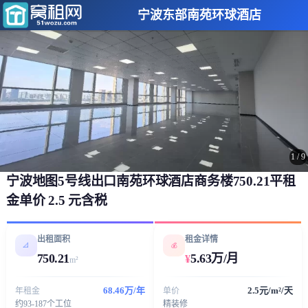
宁波东部南苑环球酒店
1
/
9
宁波地图5号线出口南苑环球酒店商务楼750.21平租
金单价 2.5 元含税
出租面积
租金详情
📐
💰
750.21
5.63万/月
¥
m²
68.46万/年
2.5元/m²/天
年租金
单价
约93-187个工位
精装修