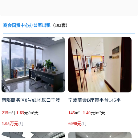
商会国贸中心办公室出租
（102套）
南部商务区8号线地铁口宁波
宁波商会B座带平台145平
215
m² |
1.63
元/m²天
145
m² |
1.40
元/m²天
1.05万元
/月
6090元
/月