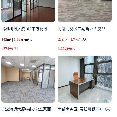
出租利时大厦102平方随时入住
南部商务区二期甬邦大厦239平
102
m² |
1.56
元/m²天
239
m² |
1.7
元/m²天
4774元
/月
1.22万元
/月
宁波海运大厦6楼办公室双面采光
南部商务区3号线地铁口100米