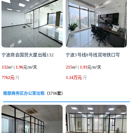
宁波商会国贸大厦出租132
宁波3号线8号线双地铁口写
132
m² |
1.96
元/m²天
215
m² |
1.93
元/m²天
7762元
/月
1.24万元
/月
南部商务区办公室出租
（1716套）