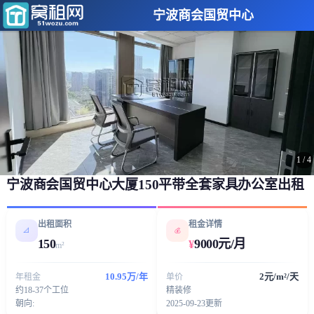
宁波商会国贸中心
1
/
4
宁波商会国贸中心大厦150平带全套家具办公室出租
出租面积
租金详情
📐
💰
150
9000元/月
¥
m²
10.95万/年
2元/m²/天
年租金
单价
约18-37个工位
精装修
朝向:
2025-09-23更新