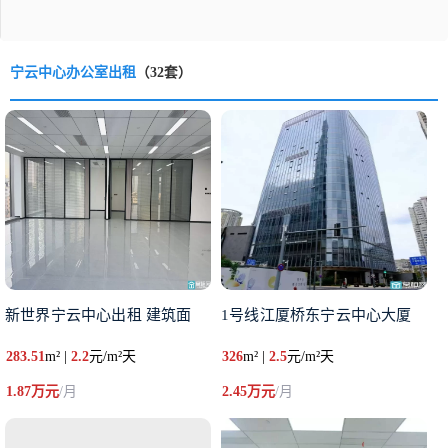
宁云中心办公室出租
（32套）
新世界宁云中心出租 建筑面
1号线江厦桥东宁云中心大厦
283.51
m² |
2.2
元/m²天
326
m² |
2.5
元/m²天
1.87万元
/月
2.45万元
/月