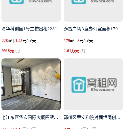
清华科创园1号主楼出租228平
泰富广场A座办公室面积179.
228
m² |
1.45
元/m²天
179
m² |
3
元/m²天
9918元
/月
1.61万元
/月
老江东区华宏国际大厦隔壁天润商
鄞州区荣安和院对面恒同创意园区