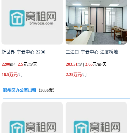
新世界·宁云中心 2200
三江口·宁云中心 江厦桥地
2200
m² |
2.5
元/m²天
283.51
m² |
2.65
元/m²天
16.5万元
/月
2.25万元
/月
鄞州区办公室出租
（3036套）