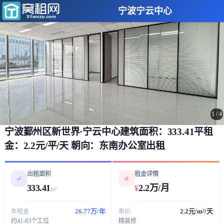
宁波宁云中心
1
/
4
宁波鄞州区新世界·宁云中心建筑面积：333.41平租
金：2.2元/平/天 朝向：东南办公室出租
出租面积
租金详情
📐
💰
333.41
2.2万/月
¥
m²
26.77万/年
2.2元/m²/天
年租金
单价
约41-83个工位
精装修