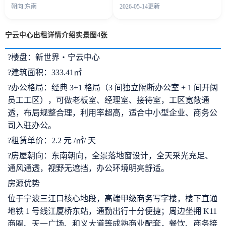
朝向:东南
2026-05-14更新
宁云中心出租详情介绍实景图4张
?楼盘：新世界・宁云中心
?建筑面积：333.41㎡
?办公格局：经典 3+1 格局（3 间独立隔断办公室 + 1 间开阔
员工工区），可做老板室、经理室、接待室，工区宽敞通
透，布局规整合理，利用率超高，适合中小型企业、商务公
司入驻办公。
?租赁单价：2.2 元 /㎡/ 天
?房屋朝向：东南朝向，全景落地窗设计，全天采光充足、
通风通透，视野无遮挡，办公环境明亮舒适。
房源优势
位于宁波三江口核心地段，高端甲级商务写字楼，楼下直通
地铁 1 号线江厦桥东站，通勤出行十分便捷；周边坐拥 K11
商圈、天一广场、和义大道等成熟商业配套，餐饮、商务接