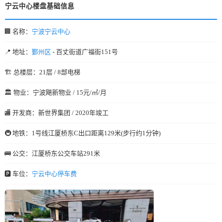
宁云中心楼盘基础信息
🏢 名称：
宁波宁云中心
📍 地址：
鄞州区
- 百丈街道广福街151号
🏗️ 总楼层：21层 / 8部电梯
🏛️ 物业：宁波飓新物业 / 15元/㎡/月
🏬 开发商：新世界集团 / 2020年竣工
🚇 地铁：1号线江厦桥东C出口距离129米(步行约1分钟)
🚌 公交：江厦桥东公交车站291米
🅿️ 车位：
宁云中心停车费