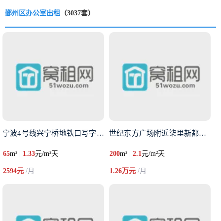
鄞州区办公室出租
（3037套）
宁波4号线兴宁桥地铁口写字楼出
世纪东方广场附近柒里新都出租2
65
m² |
1.33
元/m²天
200
m² |
2.1
元/m²天
2594元
/月
1.26万元
/月