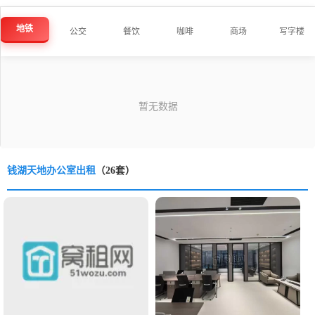
地铁
公交
餐饮
咖啡
商场
写字楼
钱湖天地办公室出租
（26套）