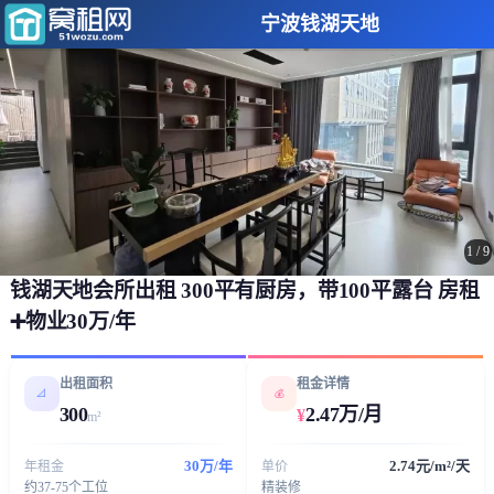
宁波钱湖天地
1
/
9
钱湖天地会所出租 300平有厨房，带100平露台 房租
➕物业30万/年
出租面积
租金详情
📐
💰
300
2.47万/月
¥
m²
30万/年
2.74元/m²/天
年租金
单价
约37-75个工位
精装修