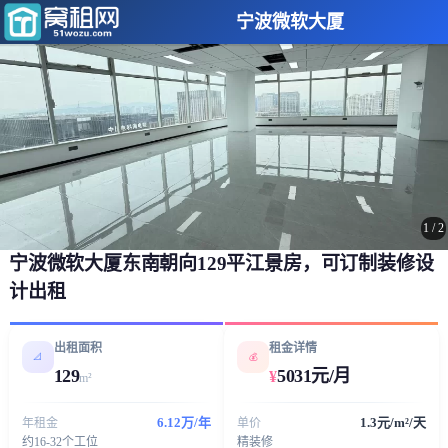
宁波微软大厦
1
/
2
宁波微软大厦东南朝向129平江景房，可订制装修设
计出租
出租面积
租金详情
📐
💰
129
5031元/月
¥
m²
6.12万/年
1.3元/m²/天
年租金
单价
约16-32个工位
精装修