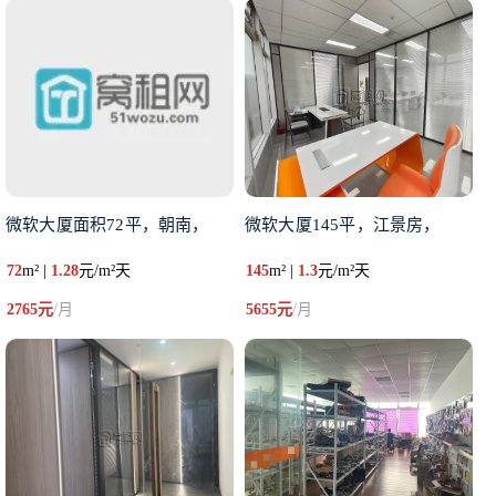
微软大厦面积72平，朝南，
微软大厦145平，江景房，
72
m² |
1.28
元/m²天
145
m² |
1.3
元/m²天
2765元
/月
5655元
/月