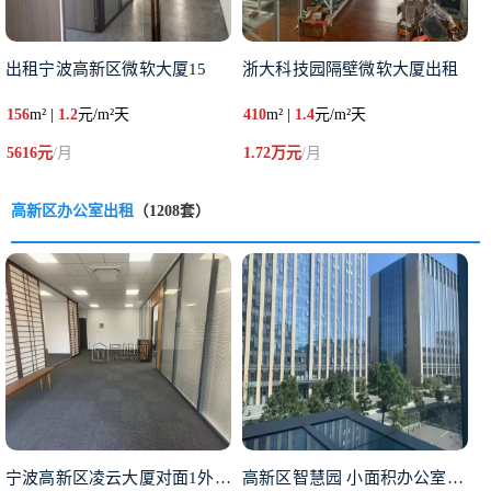
出租宁波高新区微软大厦15
浙大科技园隔壁微软大厦出租
156
m² |
1.2
元/m²天
410
m² |
1.4
元/m²天
5616元
/月
1.72万元
/月
高新区办公室出租
（1208套）
宁波高新区凌云大厦对面1外经贸
高新区智慧园 小面积办公室出租