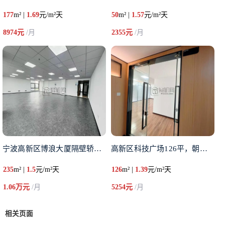
177
m² |
1.69
元/m²天
50
m² |
1.57
元/m²天
8974元
/月
2355元
/月
宁波高新区博浪大厦隔壁轿辰大厦
高新区科技广场126平，朝北，
235
m² |
1.5
元/m²天
126
m² |
1.39
元/m²天
1.06万元
/月
5254元
/月
相关页面