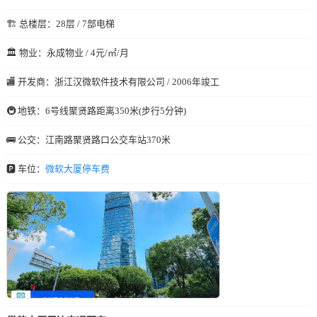
🏗️ 总楼层：28层 / 7部电梯
🏛️ 物业：永成物业 / 4元/㎡/月
🏬 开发商：浙江汉微软件技术有限公司 / 2006年竣工
🚇 地铁：6号线聚贤路距离350米(步行5分钟)
🚌 公交：江南路聚贤路口公交车站370米
🅿️ 车位：
微软大厦停车费