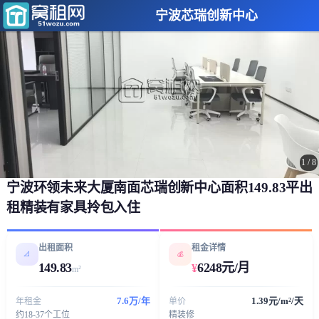
宁波芯瑞创新中心
1
/
8
宁波环领未来大厦南面芯瑞创新中心面积149.83平出
租精装有家具拎包入住
出租面积
租金详情
📐
💰
149.83
6248元/月
¥
m²
7.6万/年
1.39元/m²/天
年租金
单价
约18-37个工位
精装修