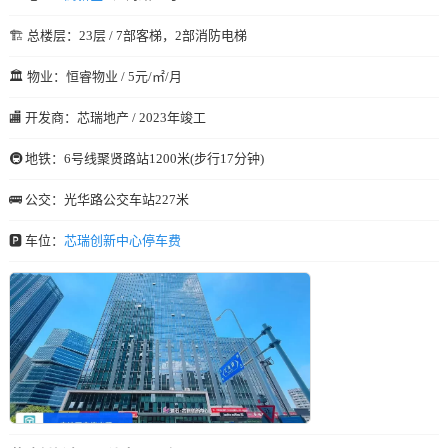
🏗️ 总楼层：23层 / 7部客梯，2部消防电梯
🏛️ 物业：恒睿物业 / 5元/㎡/月
🏬 开发商：芯瑞地产 / 2023年竣工
🚇 地铁：6号线聚贤路站1200米(步行17分钟)
🚌 公交：光华路公交车站227米
🅿️ 车位：
芯瑞创新中心停车费