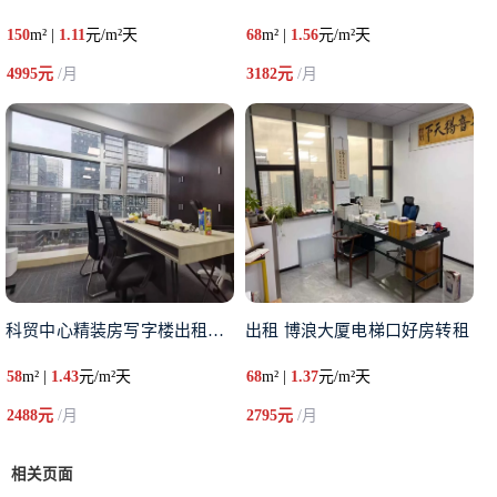
150
m² |
1.11
元/m²天
68
m² |
1.56
元/m²天
4995元
/月
3182元
/月
科贸中心精装房写字楼出租，租金
出租 博浪大厦电梯口好房转租
58
m² |
1.43
元/m²天
68
m² |
1.37
元/m²天
2488元
/月
2795元
/月
相关页面