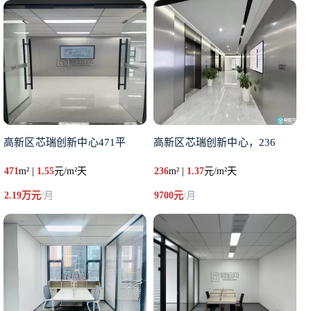
高新区芯瑞创新中心471平
高新区芯瑞创新中心，236
471
m² |
1.55
元/m²天
236
m² |
1.37
元/m²天
2.19万元
/月
9700元
/月