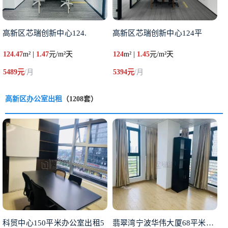
高新区芯瑞创新中心124.
高新区芯瑞创新中心124平
124.47
m² |
1.47
元/m²天
124
m² |
1.45
元/m²天
5489元
/月
5394元
/月
高新区办公室出租
（1208套）
科贸中心150平米办公室出租5
翡翠湾宁波华伟大厦68平米出租