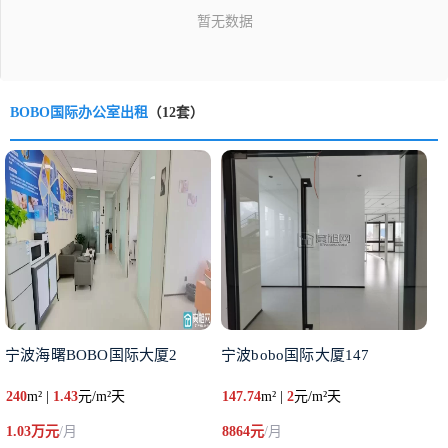
BOBO国际办公室出租
（12套）
宁波海曙BOBO国际大厦2
宁波bobo国际大厦147
240
m² |
1.43
元/m²天
147.74
m² |
2
元/m²天
1.03万元
/月
8864元
/月