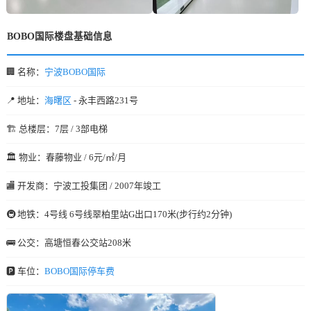
BOBO国际楼盘基础信息
🏢 名称：
宁波BOBO国际
📍 地址：
海曙区
- 永丰西路231号
🏗️ 总楼层：7层 / 3部电梯
🏛️ 物业：春藤物业 / 6元/㎡/月
🏬 开发商：宁波工投集团 / 2007年竣工
🚇 地铁：4号线 6号线翠柏里站G出口170米(步行约2分钟)
🚌 公交：高塘恒春公交站208米
🅿️ 车位：
BOBO国际停车费