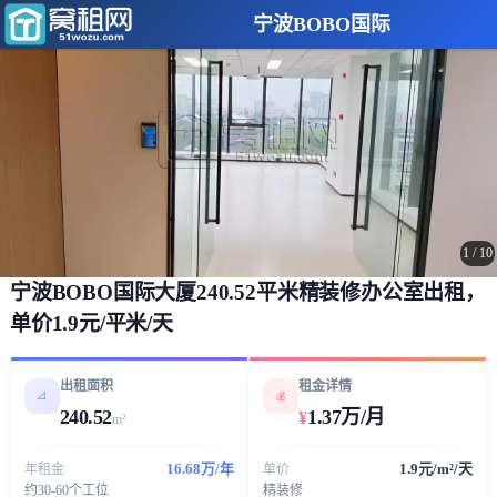
宁波BOBO国际
1
/
10
宁波BOBO国际大厦240.52平米精装修办公室出租，
单价1.9元/平米/天
出租面积
租金详情
📐
💰
240.52
1.37万/月
¥
m²
16.68万/年
1.9元/m²/天
年租金
单价
约30-60个工位
精装修