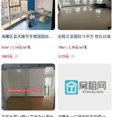
海曙区蓝天路写字楼丽园尚都A座
出租泛亚国际78平方 性价比高
65
m² |
1.54
元/m²天
78
m² |
1.38
元/m²天
3003元
/月
3229元
/月
平安大厦13楼65平米办公室出
海曙天一广场华联写字楼185平