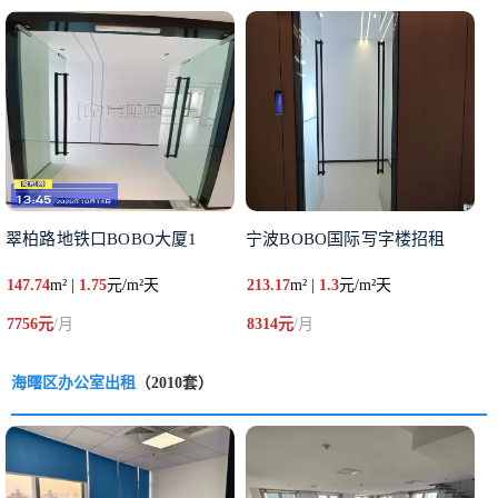
翠柏路地铁口BOBO大厦1
宁波BOBO国际写字楼招租
147.74
m² |
1.75
元/m²天
213.17
m² |
1.3
元/m²天
7756元
/月
8314元
/月
海曙区办公室出租
（2010套）