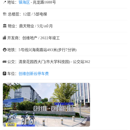
📍 地址：
镇海区
- 兆龙路1688号
🏗️ 总楼层：12层 / 5部电梯
🏛️ 物业：鼎天物业 / 5元/㎡/月
🏬 开发商：创维地产 / 2022年竣工
🚇 地铁：5号线兴海南路站493米(步行7分钟)
🚌 公交：清泉花园西大门(市大学科技园) - 公交站362
🅿️ 车位：
创维创新谷停车费