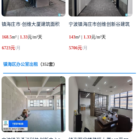
镇海庄市·创维大厦建筑面积
宁波镇海庄市创维创新谷建筑
168.5
m² |
1.33
元/m²天
143
m² |
1.33
元/m²天
6723元
/月
5706元
/月
镇海区办公室出租
（352套）