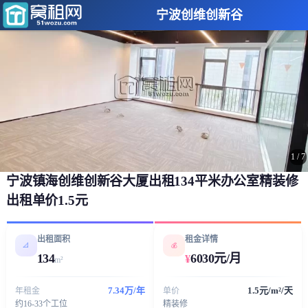
宁波创维创新谷
1
/
7
宁波镇海创维创新谷大厦出租134平米办公室精装修
出租单价1.5元
出租面积
租金详情
📐
💰
134
6030元/月
¥
m²
7.34万/年
1.5元/m²/天
年租金
单价
约16-33个工位
精装修