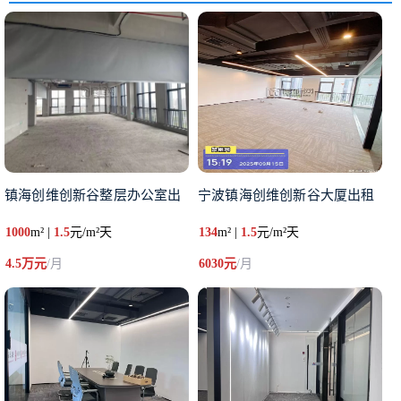
镇海创维创新谷整层办公室出
宁波镇海创维创新谷大厦出租
1000
m² |
1.5
元/m²天
134
m² |
1.5
元/m²天
4.5万元
/月
6030元
/月