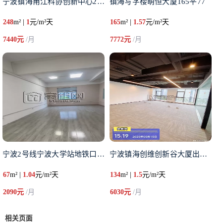
宁波镇海甬江科协创新中心248
镇海写字楼萌恒大厦165平77
248
m² |
1
元/m²天
165
m² |
1.57
元/m²天
7440元
/月
7772元
/月
宁波2号线宁波大学站地铁口世创
宁波镇海创维创新谷大厦出租13
67
m² |
1.04
元/m²天
134
m² |
1.5
元/m²天
2090元
/月
6030元
/月
相关页面