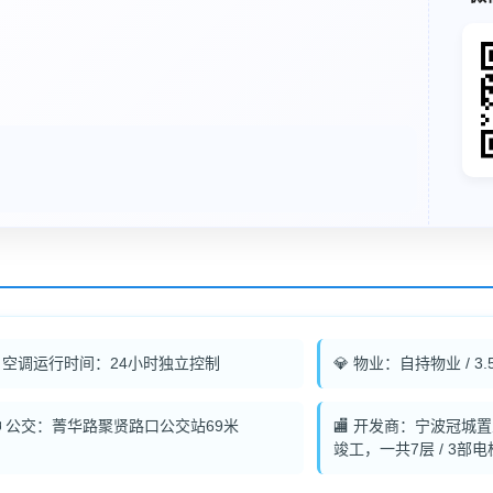
️ 空调运行时间：24小时独立控制
💎 物业：自持物业 / 3.
 公交：菁华路聚贤路口公交站69米
🏬 开发商：宁波冠城置业
竣工，一共7层 / 3部电