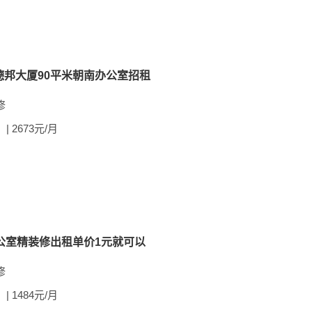
德邦大厦90平米朝南办公室招租
修
| 2673元/月
公室精装修出租单价1元就可以
修
| 1484元/月