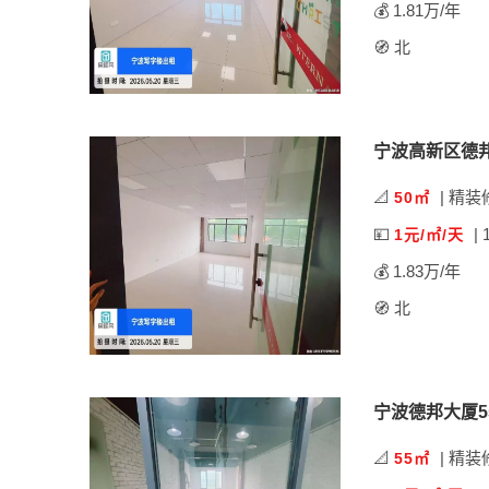
💰 1.81万/年
🧭 北
宁波高新区德
📐
| 精装
50㎡
💴
| 
1元/㎡/天
💰 1.83万/年
🧭 北
宁波德邦大厦
📐
| 精装
55㎡