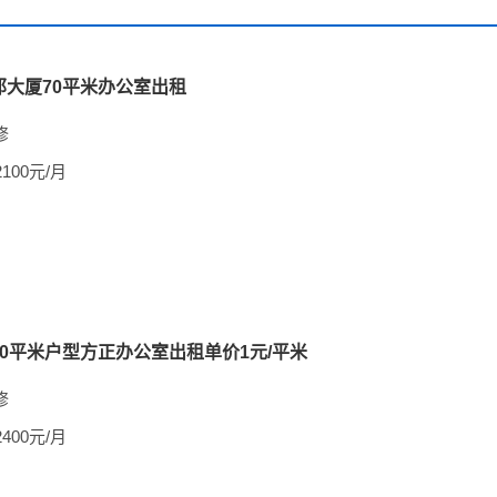
邦大厦70平米办公室出租
修
2100元/月
0平米户型方正办公室出租单价1元/平米
修
2400元/月