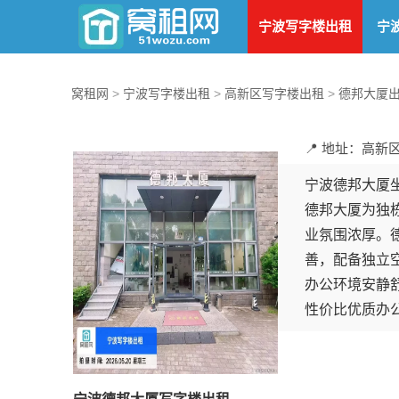
宁波写字楼出租
宁
窝租网
>
宁波写字楼出租
>
高新区写字楼出租
>
德邦大厦
📍 地址：高新区
宁波德邦大厦坐
德邦大厦为独栋
业氛围浓厚。德
善，配备独立
办公环境安静
性价比优质办