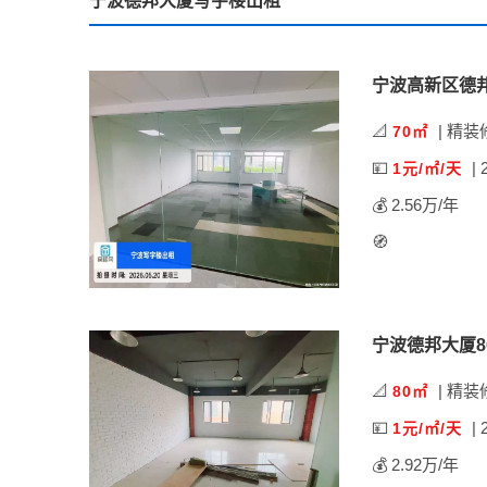
宁波德邦大厦写字楼出租
宁波高新区德
📐
| 精装
70㎡
💴
| 
1元/㎡/天
💰 2.56万/年
🧭
宁波德邦大厦8
📐
| 精装
80㎡
💴
| 
1元/㎡/天
💰 2.92万/年