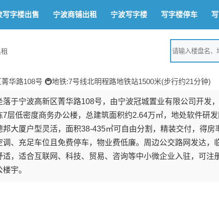
波写字楼出售
宁波商铺出租
宁波写字楼
写字楼停车
写
出租
菁华路108号 🚇地铁:7号线北明程路地铁站1500米(步行约21分钟)
落于宁波高新区菁华路108号，由宁波冠城置业有限公司开发，2
7层低密度商务办公楼，总建筑面积约2.64万㎡，地处软件研
邦大厦户型灵活，面积38-435㎡可自由分割，精装交付，得房
空调、充足车位且免费停车，物业费低廉。周边公交路网发达，
舒适，适合互联网、科技、贸易、咨询等中小微企业入驻，可注
公楼宇。