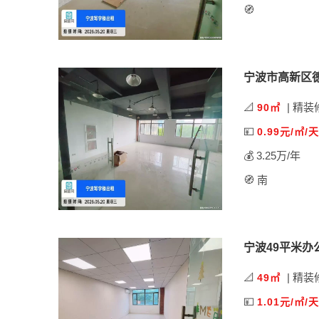
🧭
宁波市高新区
📐
| 精装
90㎡
💴
0.99元/㎡/天
💰 3.25万/年
🧭 南
宁波49平米办
📐
| 精装
49㎡
💴
1.01元/㎡/天