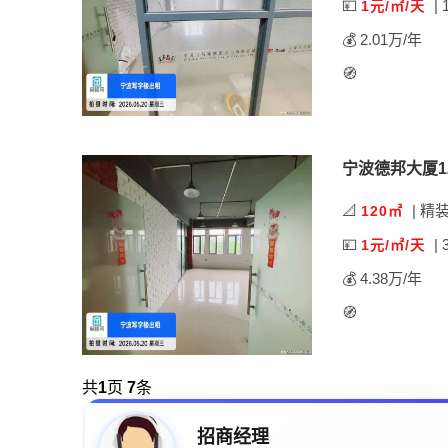
💴
| 
1元/㎡/天
💰 2.01万/年
🧭
宁波德邦大厦1
📐
| 精
120㎡
💴
| 
1元/㎡/天
💰 4.38万/年
🧭
共
1
页
7
条
招商经理