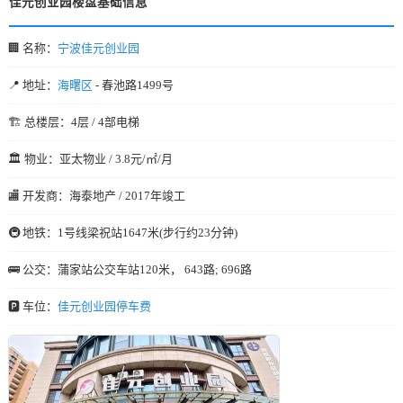
佳元创业园楼盘基础信息
🏢 名称：
宁波佳元创业园
📍 地址：
海曙区
- 春池路1499号
🏗️ 总楼层：4层 / 4部电梯
🏛️ 物业：亚太物业 / 3.8元/㎡/月
🏬 开发商：海泰地产 / 2017年竣工
🚇 地铁：1号线梁祝站1647米(步行约23分钟)
🚌 公交：蒲家站公交车站120米， 643路; 696路
🅿️ 车位：
佳元创业园停车费