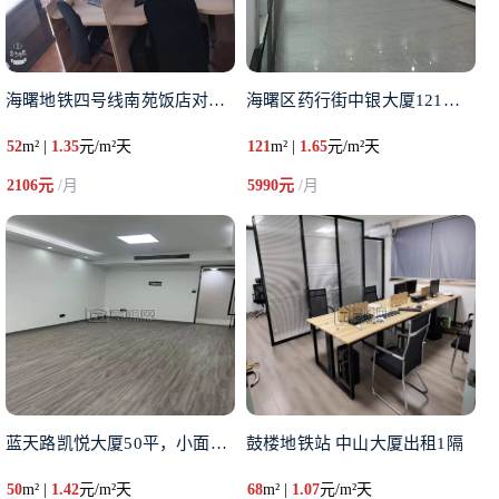
海曙地铁四号线南苑饭店对面长春
海曙区药行街中银大厦121平米
52
m² |
1.35
元/m²天
121
m² |
1.65
元/m²天
2106元
/月
5990元
/月
蓝天路凯悦大厦50平，小面积出
鼓楼地铁站 中山大厦出租1隔
50
m² |
1.42
元/m²天
68
m² |
1.07
元/m²天