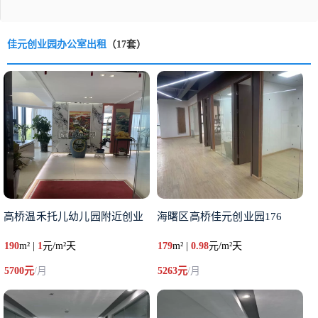
佳元创业园办公室出租
（17套）
高桥温禾托儿幼儿园附近创业
海曙区高桥佳元创业园176
190
m² |
1
元/m²天
179
m² |
0.98
元/m²天
5700元
/月
5263元
/月