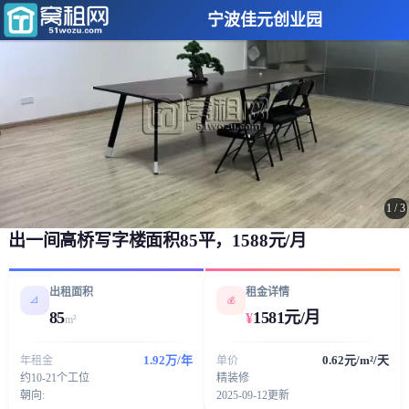
宁波佳元创业园
1
/
3
出一间高桥写字楼面积85平，1588元/月
出租面积
租金详情
📐
💰
85
1581元/月
¥
m²
1.92万/年
0.62元/m²/天
年租金
单价
约10-21个工位
精装修
朝向:
2025-09-12更新