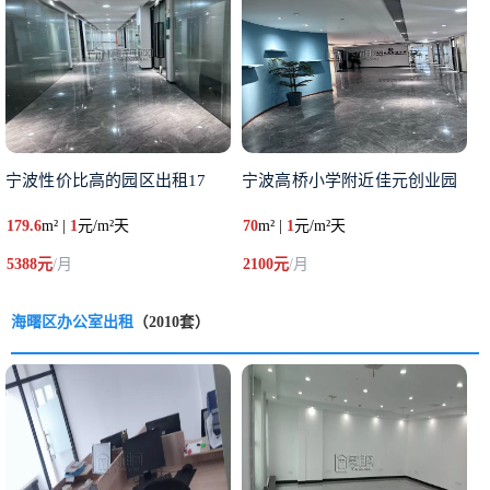
宁波性价比高的园区出租17
宁波高桥小学附近佳元创业园
179.6
m² |
1
元/m²天
70
m² |
1
元/m²天
5388元
/月
2100元
/月
海曙区办公室出租
（2010套）