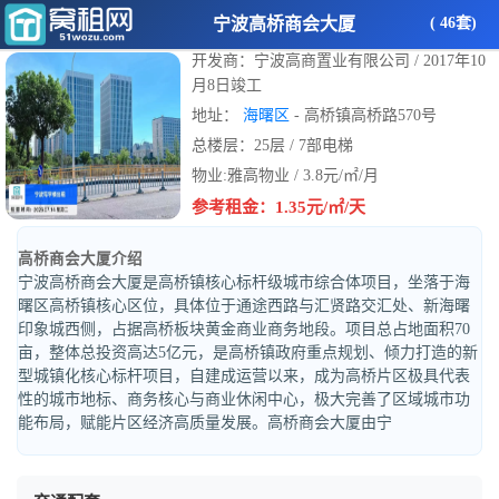
宁波高桥商会大厦
( 46套)
开发商：宁波高商置业有限公司 / 2017年10
月8日竣工
地址：
海曙区
- 高桥镇高桥路570号
总楼层：25层 / 7部电梯
物业:雅高物业 / 3.8元/㎡/月
参考租金：1.35元/㎡/天
高桥商会大厦介绍
宁波高桥商会大厦是高桥镇核心标杆级城市综合体项目，坐落于海
曙区高桥镇核心区位，具体位于通途西路与汇贤路交汇处、新海曙
印象城西侧，占据高桥板块黄金商业商务地段。项目总占地面积70
亩，整体总投资高达5亿元，是高桥镇政府重点规划、倾力打造的新
型城镇化核心标杆项目，自建成运营以来，成为高桥片区极具代表
性的城市地标、商务核心与商业休闲中心，极大完善了区域城市功
能布局，赋能片区经济高质量发展。高桥商会大厦由宁