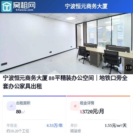
宁波恒元商务大厦
1
/
6
宁波恒元商务大厦 80平精装办公空间｜地铁口旁全
套办公家具出租
出租面积
租金详情
📐
💰
80
3720元/月
¥
m²
4.53万/年
1.55元/m²/天
年租金
单价
约10-20个工位
精装修