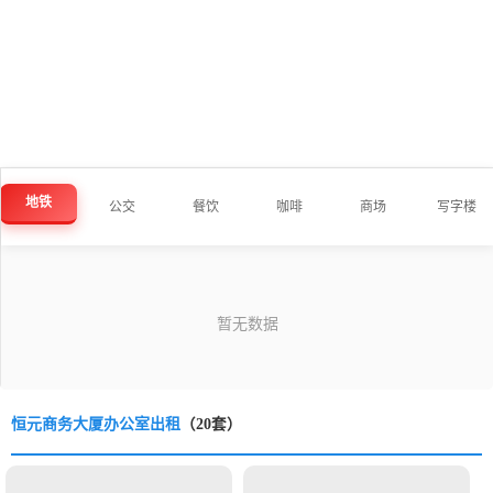
地铁
公交
餐饮
咖啡
商场
写字楼
恒元商务大厦办公室出租
（20套）