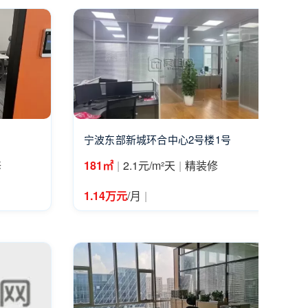
宁波东部新城环合中心2号楼1号
|
|
修
181㎡
2.1元/m²天
精装修
|
1.14万元
/月