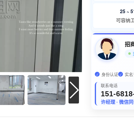
25 ~ 
可容纳
招
身份认证
实名
✓
✓
联系电话
151-6818
许经理 · 微信