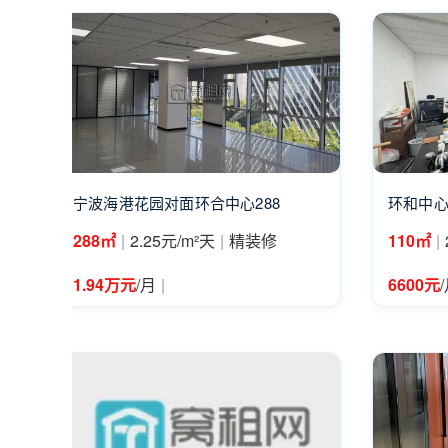
宁波海港花园对面环合中心288
环和中心
|
|
|
288㎡
2.25元/m²天
精装修
110㎡
|
1.94万元
/月
6600元