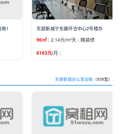
南1
东部新城宁东路环合中心2号楼办
|
|
96㎡
2.14元/m²天
精装修
|
6163元
/月
东部新城办公室出租
（938套）