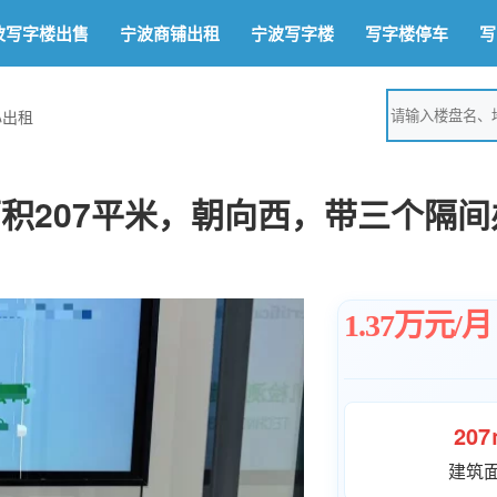
波写字楼出售
宁波商铺出租
宁波写字楼
写字楼停车
写
心出租
积207平米，朝向西，带三个隔间
1.37万元/月
20
建筑