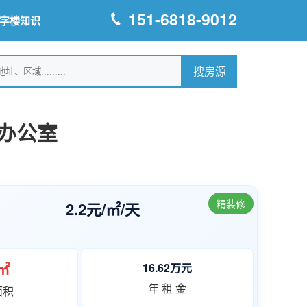
151-6818-9012
字楼知识
办公室
精装修
2.2元/㎡/天
7㎡
16.62万元
年 租 金
面积