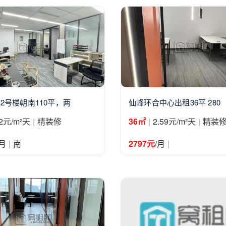
2号楼朝南110平，两
仙峰环合中心出租36平 280
|
|
|
2元/m²天
精装修
36㎡
2.59元/m²天
精装
|
|
/月
南
2797元
/月