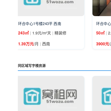
环合中心1号楼243平 西南
环合中心
|
|
|
243㎡
1.9元/m²天
精装修
50㎡
2
|
1.39万元
/月
西南
3900元
同区域写字楼房源