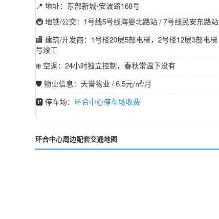
📍 地址：东部新城-安波路168号
🚇 地铁/公交：1号线5号线海晏北路站 / 7号线民安东路站50
🏬 建筑/开发商：1号楼20层5部电梯，2号楼12层3部电梯 
号竣工
❄️ 空调：24小时独立控制，春秋常温下没有
🛡️ 物业信息：天誉物业 / 6.5元/㎡/月
🅿️ 停车场：
环合中心停车场收费
环合中心周边配套交通地图