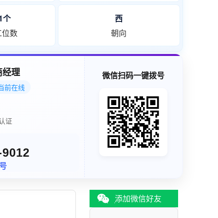
51个
西
工位数
朝向
商经理
微信扫码一键拨号
当前在线
认证
-9012
同号
添加微信好友