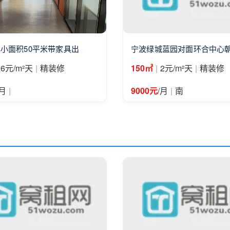
小面积50平米带家具出
宁波绿城蓝园对面环合中心朝
|
|
|
.6元/m²天
精装修
150㎡
2元/m²天
精装修
|
|
/月
9000元
/月
南