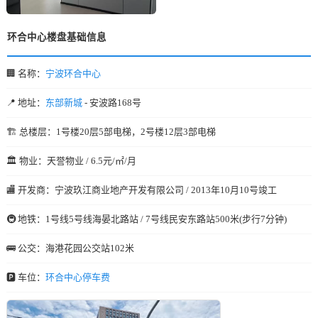
环合中心楼盘基础信息
🏢 名称：
宁波环合中心
📍 地址：
东部新城
- 安波路168号
🏗️ 总楼层：1号楼20层5部电梯，2号楼12层3部电梯
🏛️ 物业：天誉物业 / 6.5元/㎡/月
🏬 开发商：宁波玖江商业地产开发有限公司 / 2013年10月10号竣工
🚇 地铁：1号线5号线海晏北路站 / 7号线民安东路站500米(步行7分钟)
🚌 公交：海港花园公交站102米
🅿️ 车位：
环合中心停车费