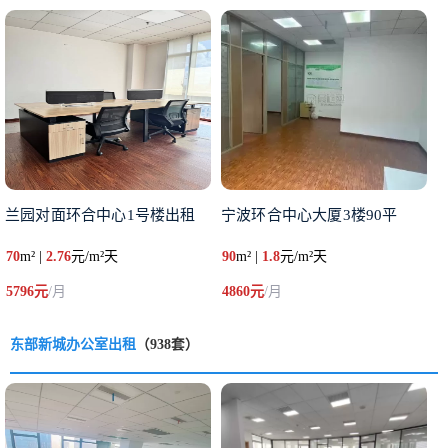
兰园对面环合中心1号楼出租
宁波环合中心大厦3楼90平
70
m² |
2.76
元/m²天
90
m² |
1.8
元/m²天
5796元
/月
4860元
/月
东部新城办公室出租
（938套）