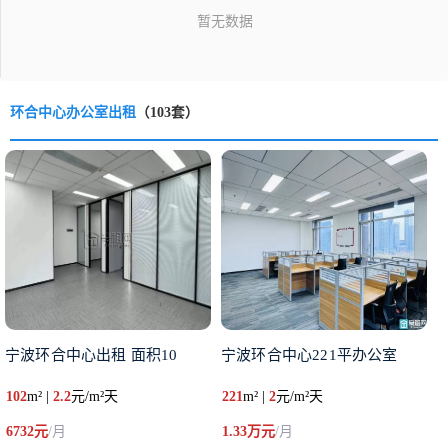
环合中心办公室出租
（103套）
宁波环合中心出租 面积10
宁波环合中心221平办公室
102
m² |
2.2
元/m²天
221
m² |
2
元/m²天
6732元
/月
1.33万元
/月