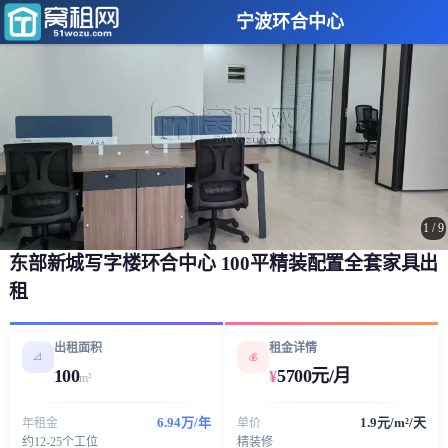
宁波环合中心
1
/
9
东部新城写字楼环合中心 ​100平精装配置全套家具出
租
出租面积
租金详情
📐
💰
100
5700元/月
¥
m²
6.94万/年
1.9元/m²/天
年租金
单价
约12-25个工位
精装修