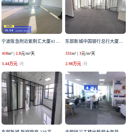
宁波阪急附近紫荆汇大厦410平
东部新城中国银行总行大厦出租3
410
m² |
2.8
元/m²天
331
m² |
3
元/m²天
3.44万元
/月
2.98万元
/月
东部新城 新府银座 238平
金融硅谷主楼出租超大气装修 东