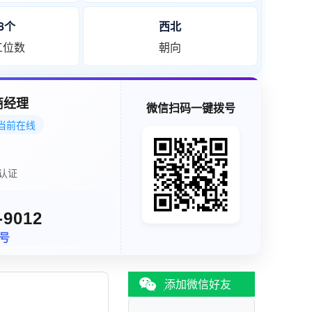
38个
西北
工位数
朝向
商经理
微信扫码一键拨号
当前在线
认证
-9012
同号
添加微信好友