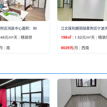
附近鸿辰中心面积：90
江北保利朗玥旭章附近宁波
|
|
|
.48元/m²天
精装修
198㎡
1.52元/m²天
精装
|
|
/月
南
9029元
/月
西南