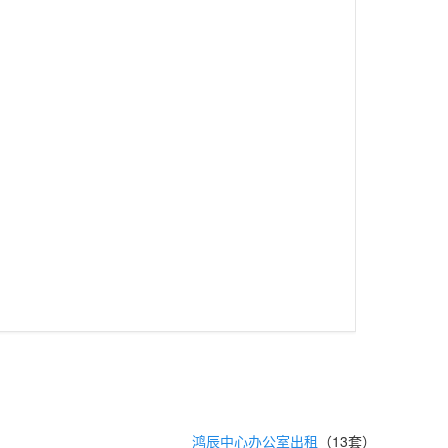
鸿辰中心办公室出租
（13套）