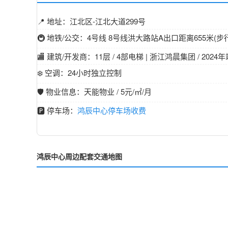
📍 地址：江北区-江北大道299号
🚇 地铁/公交：4号线 8号线洪大路站A出口距离655米(步行9分
🏬 建筑/开发商：11层 / 4部电梯 | 浙江鸿晨集团 / 2024
❄️ 空调：24小时独立控制
🛡️ 物业信息：天能物业 / 5元/㎡/月
🅿️ 停车场：
鸿辰中心停车场收费
鸿辰中心周边配套交通地图