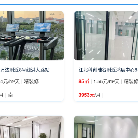
万达附近8号线洪大路站
江北科创硅谷附近鸿辰中心8
|
|
|
.4元/m²天
精装修
85㎡
1.55元/m²天
精装
|
|
/月
南
3953元
/月