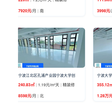
|
7920元
/月
南
3998元
宁波江北区孔浦产业园宁波大学创
宁波大学
|
|
240.83㎡
1.19元/m²天
精装修
355.12
|
8598元
/月
北
1.28万