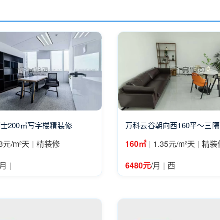
士200㎡写字楼精装修
万科云谷朝向西160平～三
|
|
|
3元/m²天
精装修
160㎡
1.35元/m²天
精装
|
|
/月
6480元
/月
西