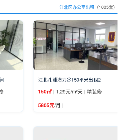
江北区办公室出租
（1005套）
隔间
江北孔浦潜力谷150平米出租2
|
|
修
150㎡
1.29元/m²天
精装修
|
5805元
/月