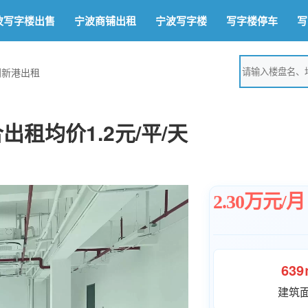
波写字楼出售
宁波商铺出租
宁波写字楼
写字楼停车
写
创新港出租
租均价1.2元/平/天
2.30万元/月
63
建筑