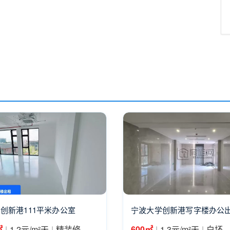
创新港111平米办公室
宁波大学创新港写字楼办公出
|
|
|
|
㎡
1.2元/m²天
精装修
600㎡
1.3元/m²天
白坯