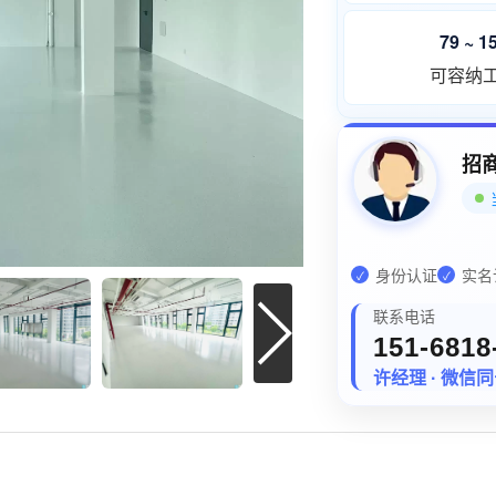
79 ~ 
可容纳
招
身份认证
实名
✓
✓
联系电话
151-6818
许经理 · 微信