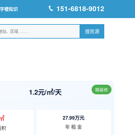
151-6818-9012
字楼知识
精装修
1.2元/㎡/天
9㎡
27.99万元
年 租 金
面积