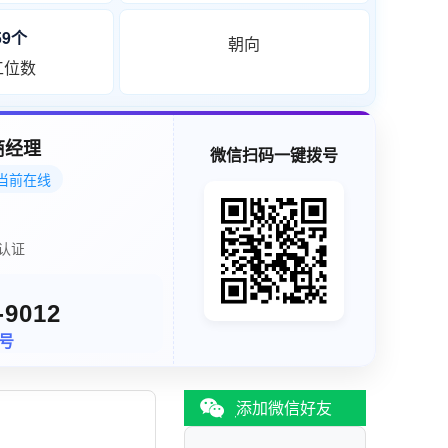
159个
朝向
工位数
商经理
微信扫码一键拨号
当前在线
认证
-9012
同号
添加微信好友