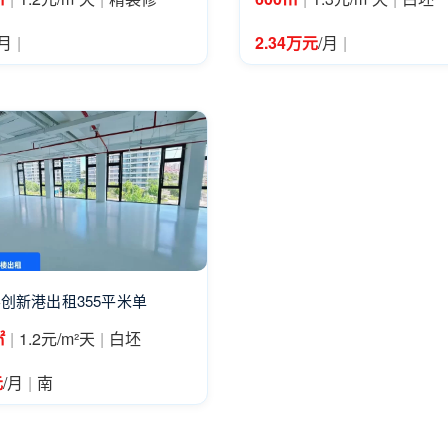
|
|
/月
2.34万元
/月
创新港出租355平米单
|
|
㎡
1.2元/m²天
白坯
|
元
/月
南