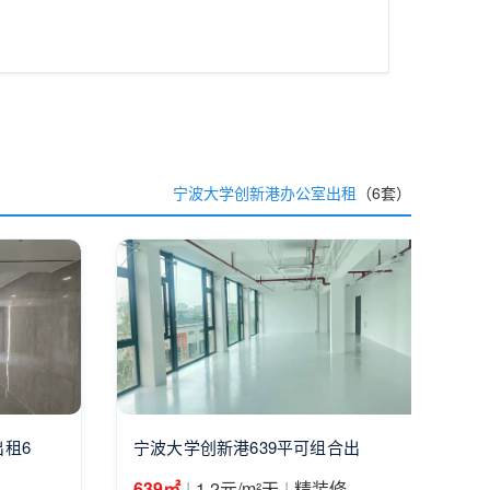
宁波大学创新港办公室出租
（6套）
租6
宁波大学创新港639平可组合出
|
|
639㎡
1.2元/m²天
精装修