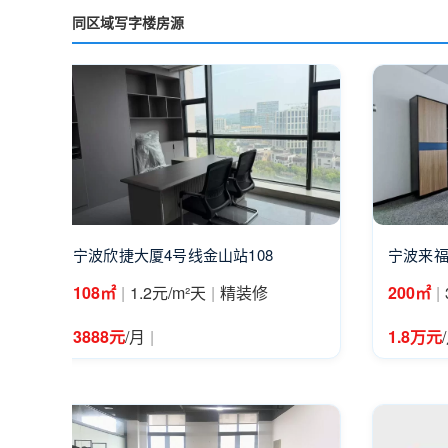
同区域写字楼房源
宁波欣捷大厦4号线金山站108
宁波来福
|
|
|
108㎡
1.2元/m²天
精装修
200㎡
|
3888元
/月
1.8万元