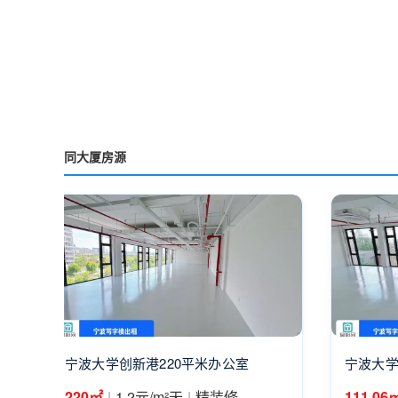
同大厦房源
宁波大学创新港220平米办公室
宁波大学
|
|
220㎡
1.2元/m²天
精装修
111.06