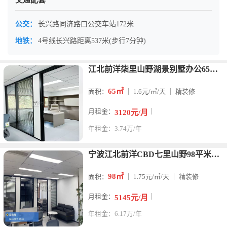
交通配套
公交：
长兴路同济路口公交车站172米
地铁：
4号线长兴路距离537米(步行7分钟)
江北前洋柒里山野湖景别墅办公65平，豪华装修，带独立网络，一
65㎡
面积：
｜ 1.6元/㎡/天 ｜ 精装修
月租金：
｜
3120元/月
年租金：3.74万/年
宁波江北前洋CBD七里山野98平米写字楼出租
98㎡
面积：
｜ 1.75元/㎡/天 ｜ 精装修
月租金：
｜
5145元/月
年租金：6.17万/年