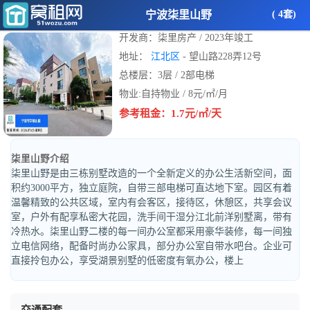
宁波柒里山野
( 4套)
开发商：柒里房产 / 2023年竣工
地址：
江北区
- 望山路228弄12号
总楼层：3层 / 2部电梯
物业:自持物业 / 8元/㎡/月
参考租金：1.7元/㎡/天
柒里山野介绍
柒里山野是由三栋别墅改造的一个全新定义的办公生活新空间，面
积约3000平方，独立庭院，自带三部电梯可直达地下室。园区有着
温馨精致的公共区域，室内有会客区，接待区，休憩区，共享会议
室，户外有配享私密大花园，洗手间干湿分江北前洋别墅离，带有
冷热水。柒里山野二楼的每一间办公室都采用豪华装修，每一间独
立电信网络，配备时尚办公家具，部分办公室自带水吧台。企业可
直接拎包办公，享受湖景别墅的低密度有氧办公，楼上