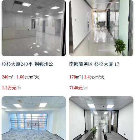
杉杉大厦240平 朝鄞州公
南部商务区 杉杉大厦 17
240
m² |
1.66
元/m²天
170
m² |
1.4
元/m²天
1.2万元
/月
7140元
/月