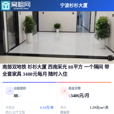
宁波杉杉大厦
1
/
7
南部双地铁 杉杉大厦 西南采光 88平方 一个隔间 带
全套家具 3400元每月 随时入住
出租面积
租金详情
📐
💰
88
3406元/月
¥
m²
4.14万/年
1.29元/m²/天
年租金
单价
约11-22个工位
精装修