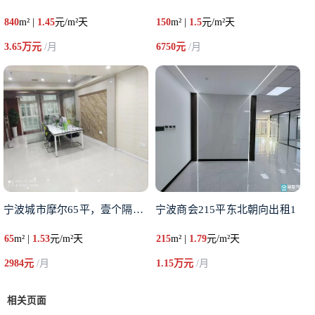
840
m² |
1.45
元/m²天
150
m² |
1.5
元/m²天
3.65万元
/月
6750元
/月
宁波城市摩尔65平，壹个隔间全
宁波商会215平东北朝向出租1
65
m² |
1.53
元/m²天
215
m² |
1.79
元/m²天
2984元
/月
1.15万元
/月
相关页面