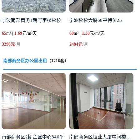
宁波南部商务1期写字楼杉杉
宁波杉杉大厦60平特价25
65
m² |
1.69
元/m²天
60
m² |
1.38
元/m²天
3296元
/月
2484元
/月
南部商务区办公室出租
（1716套）
南部商务区2期金盛中心840平
南部商务区恒业大厦中间楼层15