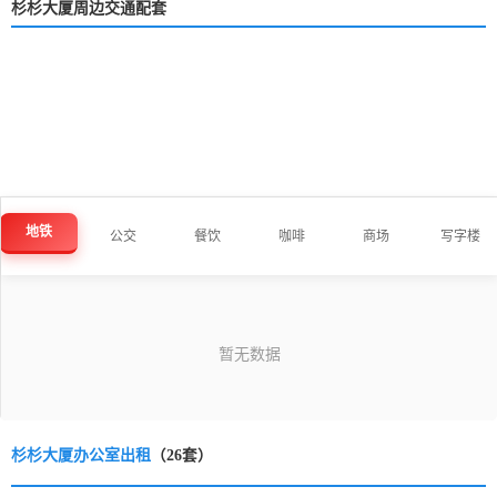
杉杉大厦周边交通配套
地铁
公交
餐饮
咖啡
商场
写字楼
杉杉大厦办公室出租
（26套）