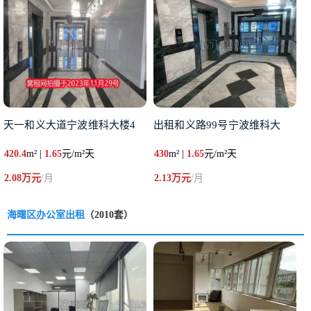
天一和义大道宁波维科大楼4
出租和义路99号宁波维科大
420.4
m² |
1.65
元/m²天
430
m² |
1.65
元/m²天
2.08万元
/月
2.13万元
/月
海曙区办公室出租
（2010套）