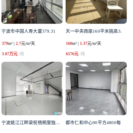
宁波市中国人寿大厦379.31
天一中央商座160平米挑高3.
379
m² |
2.7
元/m²天
160
m² |
1.37
元/m²天
3.07万元
/月
6576元
/月
宁波姚江江畔梁祝梧桐里独栋独院
都市仁和中心90平方4800每