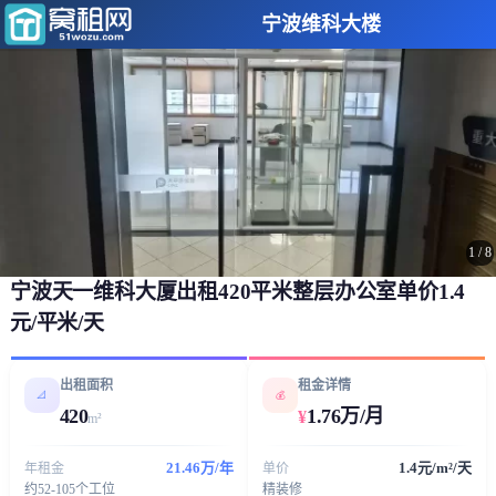
宁波维科大楼
1
/
8
宁波天一维科大厦出租420平米整层办公室单价1.4
元/平米/天
出租面积
租金详情
📐
💰
420
1.76万/月
¥
m²
21.46万/年
1.4元/m²/天
年租金
单价
约52-105个工位
精装修