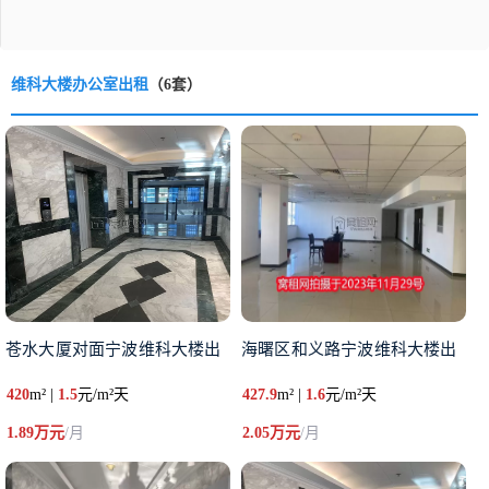
维科大楼办公室出租
（6套）
苍水大厦对面宁波维科大楼出
海曙区和义路宁波维科大楼出
420
m² |
1.5
元/m²天
427.9
m² |
1.6
元/m²天
1.89万元
/月
2.05万元
/月