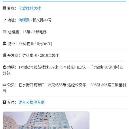
🏢 名称：
宁波维科大楼
📍 地址：
海曙区
- 和义路99号
🏗️ 总楼层：15层 / 3部电梯
🏛️ 物业：维科物业 / 6元/㎡/月
🏬 开发商：维科集团 / 2010年竣工
🚇 地铁：1号线2号线鼓楼站389米 | 1号线东门口(天一广场)站487米(步行5
分钟)
🚌 公交：苍水街开明街口 - 公交站55米 途经公交车： 806路 806路三斢童村
线
🅿️ 车位：
维科大楼停车费