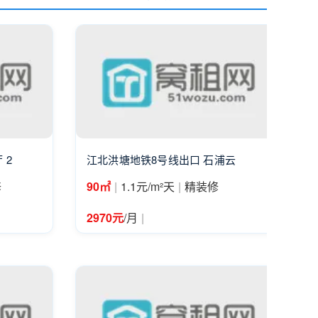
 2
江北洪塘地铁8号线出口 石浦云
|
|
修
90㎡
1.1元/m²天
精装修
|
2970元
/月