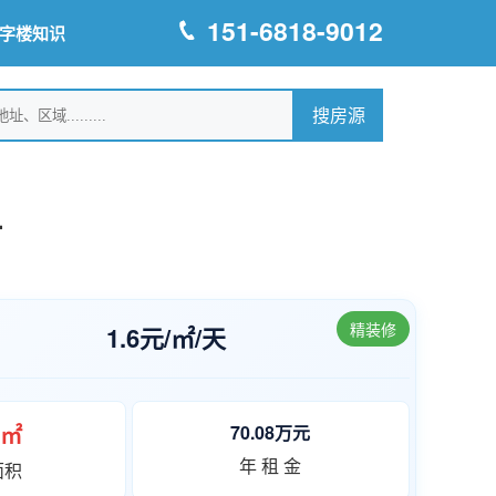
151-6818-9012
字楼知识
租
精装修
1.6元/㎡/天
0㎡
70.08万元
年 租 金
面积