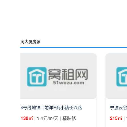
同大厦房源
4号线地铁口前洋E商小镇长兴路
宁波云谷
|
|
|
130㎡
1.4元/m²天
精装修
215㎡