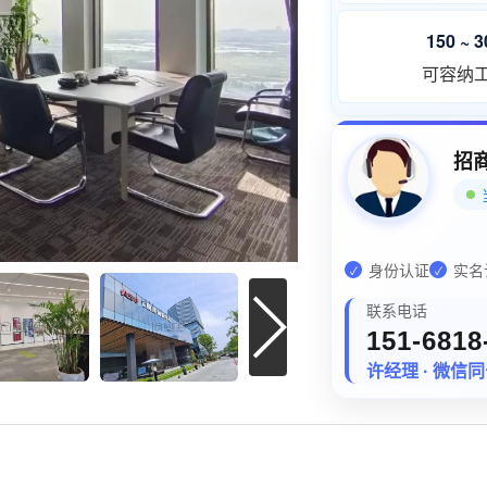
150 ~ 
可容纳
招
身份认证
实名
✓
✓
联系电话
151-6818
许经理 · 微信