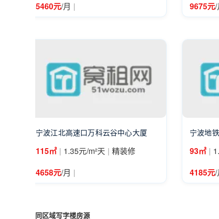
|
5460元
/月
9675元
宁波江北高速口万科云谷中心大厦
宁波地铁
|
|
|
115㎡
1.35元/m²天
精装修
93㎡
1
|
4658元
/月
4185元
同区域写字楼房源