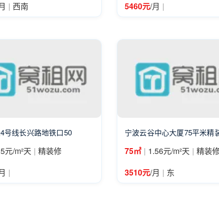
|
|
/月
西南
5460元
/月
4号线长兴路地铁口50
宁波云谷中心大厦75平米精
|
|
|
.5元/m²天
精装修
75㎡
1.56元/m²天
精装
|
|
/月
3510元
/月
东