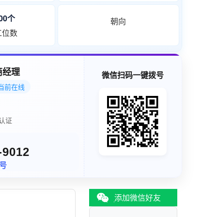
300个
朝向
工位数
商经理
微信扫码一键拨号
当前在线
认证
-9012
同号
添加微信好友