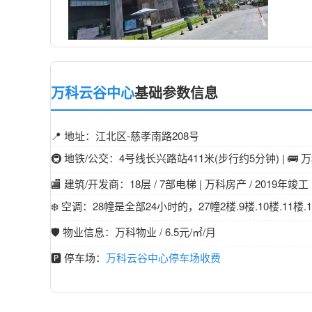
万科云谷中心
基础参数信息
📍 地址：江北区-慈孝南路208号
🚇 地铁/公交：4号线长兴路站411米(步行约5分钟) | 🚌
🏬 建筑/开发商：18层 / 7部电梯 | 万科房产 / 2019年竣工
❄️ 空调：28幢是全部24小时的，27幢2楼.9楼.10楼.11
🛡️ 物业信息：万科物业 / 6.5元/㎡/月
🅿️ 停车场：
万科云谷中心停车场收费