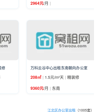
|
2964元
/月
装修
万科云谷中心出租东南朝向办公室
|
|
修
208㎡
1.5元/m²天
精装修
|
9360元
/月
东南
江北区办公室出租
（1005套）