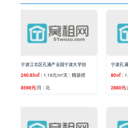
宁波江北区孔浦产业园宁波大学创
宁波孔
|
|
|
240.83㎡
1.19元/m²天
精装修
80㎡
1
|
8598元
/月
北
2880元