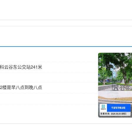
 万科云谷东公交站241米
楼.12楼是早八点到晚八点