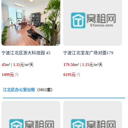
宁波江北区浙大科技园 45
宁波江北宝龙广场对面179
45
m² |
1.11
元/m²天
179.56
m² |
1.15
元/m²天
1499元
/月
6195元
/月
江北区办公室出租
（1012套）