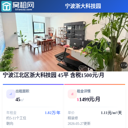
宁波浙大科技园
1
/
4
宁波江北区浙大科技园 45平 含税1500元/月
出租面积
租金详情
📐
💰
45
1499元/月
¥
m²
1.82万/年
1.11元/m²/天
年租金
单价
约5-11个工位
精装修
朝向:
2026-05-27更新