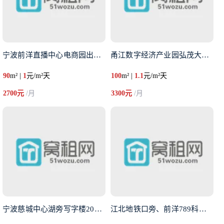
宁波前洋直播中心电商园出租90
甬江数字经济产业园弘茂大厦面积
90
m² |
1
元/m²天
100
m² |
1.1
元/m²天
2700元
/月
3300元
/月
宁波慈城中心湖旁写字楼208平
江北地铁口旁、前洋789科创园