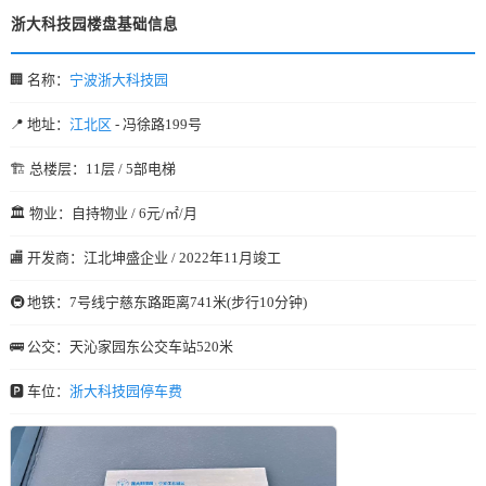
浙大科技园楼盘基础信息
🏢 名称：
宁波浙大科技园
📍 地址：
江北区
- 冯徐路199号
🏗️ 总楼层：11层 / 5部电梯
🏛️ 物业：自持物业 / 6元/㎡/月
🏬 开发商：江北坤盛企业 / 2022年11月竣工
🚇 地铁：7号线宁慈东路距离741米(步行10分钟)
🚌 公交：天沁家园东公交车站520米
🅿️ 车位：
浙大科技园停车费