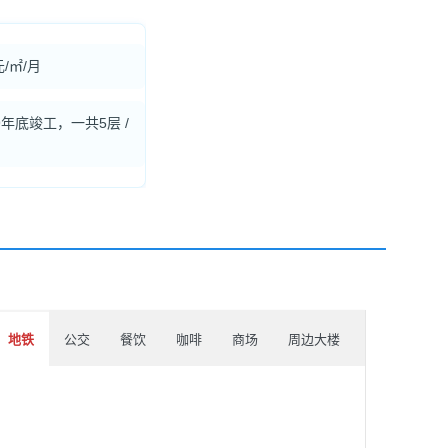
元/㎡/月
19年底竣工，一共5层 /
地铁
公交
餐饮
咖啡
商场
周边大楼