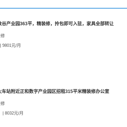
数谷产业园363平，精装修，拎包即可入驻，家具全部转让
装修
| 9801元/月
火车站附近正和数字产业园区招租315平米精装修办公室
装修
| 8032元/月