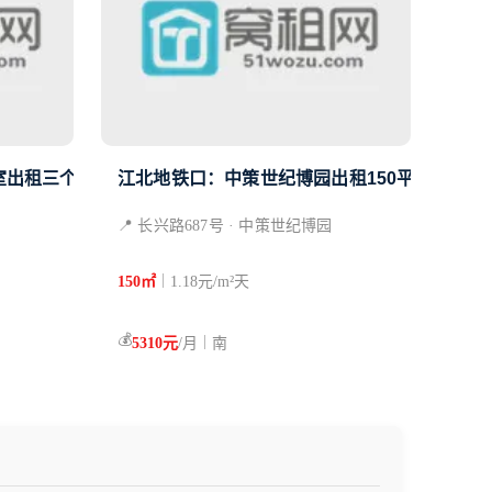
室出租三个隔间
江北地铁口：中策世纪博园出租150平方，全新
📍 长兴路687号 · 中策世纪博园
|
150㎡
1.18元/m²天
💰
|
5310元
/月
南