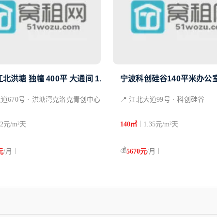
北洪塘 独幢 400平 大通间 1.2元/
宁波科创硅谷140平米办公
大道670号 · 洪塘湾克洛克青创中心
📍 江北大道99号 · 科创硅谷
|
.2元/m²天
140㎡
1.35元/m²天
💰
|
|
元
/月
5670元
/月