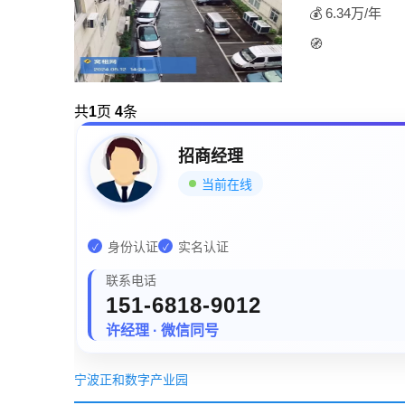
💰 6.34万/年
🧭
共
1
页
4
条
招商经理
当前在线
身份认证
实名认证
✓
✓
联系电话
151-6818-9012
许经理 · 微信同号
宁波正和数字产业园