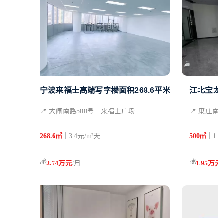
宁波来福士高端写字楼面积268.6平米办公室出租
江北宝
📍 大闸南路500号 · 来福士广场
📍 康庄
|
|
268.6㎡
3.4元/m²天
500㎡
1
💰
💰
|
2.74万元
/月
1.95万