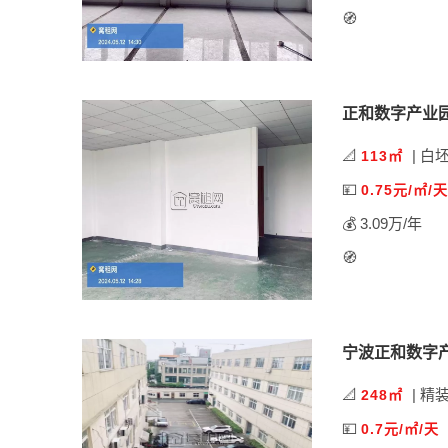
🧭
正和数字产业园
📐
| 白
113㎡
💴
0.75元/㎡/天
💰 3.09万/年
🧭
宁波正和数字产
📐
| 精
248㎡
💴
0.7元/㎡/天