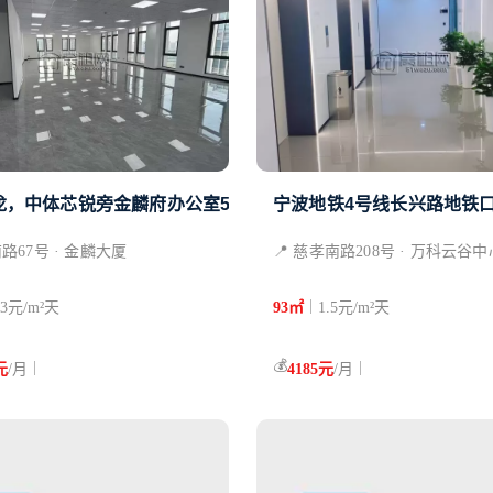
龙，中体芯锐旁金麟府办公室500平米精装修出租
宁波地铁4号线长兴路地铁口
南路67号 · 金麟大厦
📍 慈孝南路208号 · 万科云谷中
|
.3元/m²天
93㎡
1.5元/m²天
💰
|
|
元
/月
4185元
/月