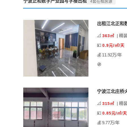
宁波正和数字产业园写字楼出租
4套在租房源
出租江北正和
📐
| 精
363㎡
💴
0.9元/㎡/天
💰 11.92万/年
🧭
宁波江北庄桥
📐
| 精
315㎡
💴
0.85元/㎡/天
💰 9.77万/年