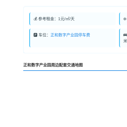
💰 参考租金：1元/㎡/天
❄
🅿️ 车位：
正和数字产业园停车费

米
正和数字产业园周边配套交通地图