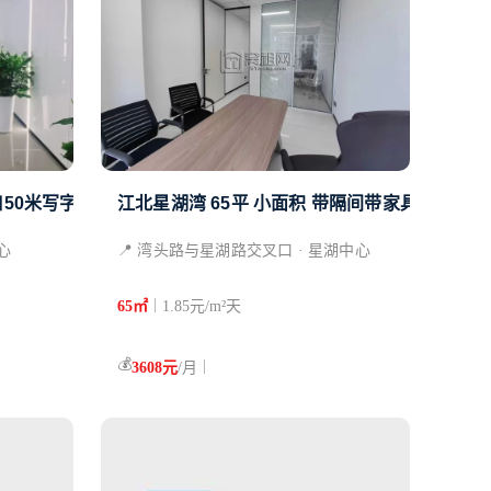
50米写字楼万科云谷中心9
江北星湖湾 65平 小面积 带隔间带家具 ​拎包入
心
📍 湾头路与星湖路交叉口 · 星湖中心
|
65㎡
1.85元/m²天
💰
|
3608元
/月