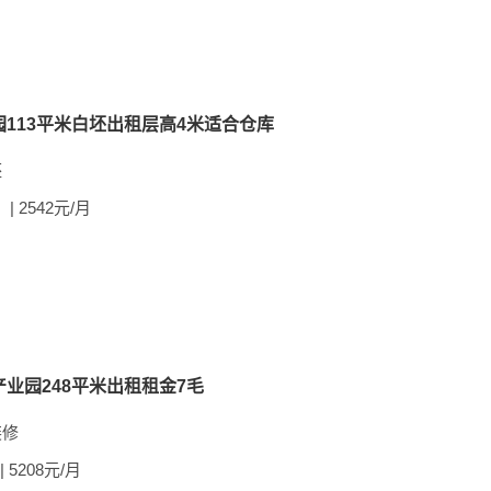
113平米白坯出租层高4米适合仓库
坯
| 2542元/月
业园248平米出租租金7毛
装修
| 5208元/月