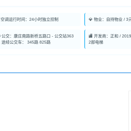
️ 空调运行时间：24小时独立控制
💎 物业：自持物业 / 3
 公交：康庄南路新桥五路口 - 公交站363
🏬 开发商：正和 / 20
 途经公交车： 345路 825路
2部电梯