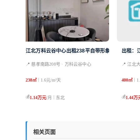
江北万科云谷中心出租238平自带形象墙隔间电子
出租：江
📍 慈孝南路208号 · 万科云谷中心
📍 江北
|
|
238㎡
1.6元/m²天
400㎡
1
💰
💰
|
1.14万元
/月
东北
1.44万
相关页面