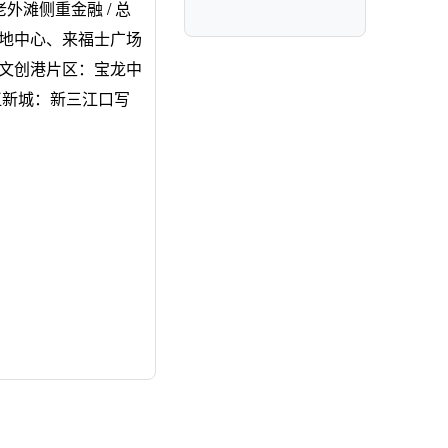
滩侧重金融 / 总
：绿地中心、来福士广场
业。 文创港片区：宝龙中
 姚江新城：新三江口写