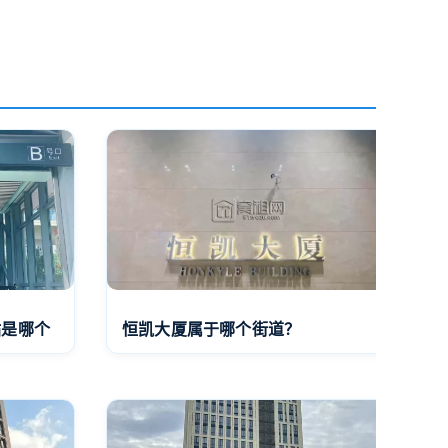
站是哪个
恒凯大厦属于哪个街道？