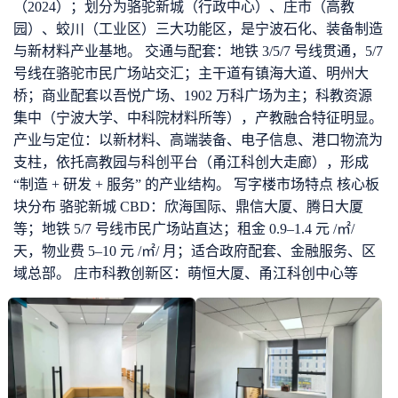
（2024）；划分为骆驼新城（行政中心）、庄市（高教
园）、蛟川（工业区）三大功能区，是宁波石化、装备制造
与新材料产业基地。 交通与配套：地铁 3/5/7 号线贯通，5/7
号线在骆驼市民广场站交汇；主干道有镇海大道、明州大
桥；商业配套以吾悦广场、1902 万科广场为主；科教资源
集中（宁波大学、中科院材料所等），产教融合特征明显。
产业与定位：以新材料、高端装备、电子信息、港口物流为
支柱，依托高教园与科创平台（甬江科创大走廊），形成
“制造 + 研发 + 服务” 的产业结构。 写字楼市场特点 核心板
块分布 骆驼新城 CBD：欣海国际、鼎信大厦、腾日大厦
等；地铁 5/7 号线市民广场站直达；租金 0.9–1.4 元 /㎡/
天，物业费 5–10 元 /㎡/ 月；适合政府配套、金融服务、区
域总部。 庄市科教创新区：萌恒大厦、甬江科创中心等