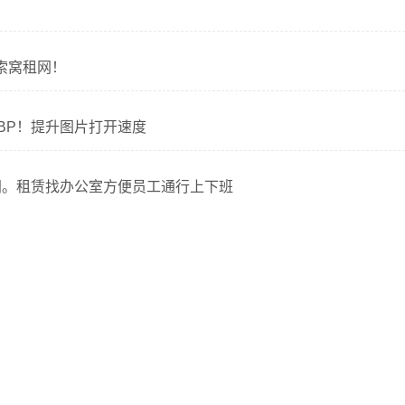
索窝租网！
EBP！提升图片打开速度
时间。租赁找办公室方便员工通行上下班