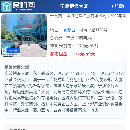
宁波博浪大厦
( 15套)
开发商：博浪建设控股有限公司 / 2007年竣
工
地址：
高新区
- 河清北路1156号
总楼层：25层 / 6部电梯
物业:安捷物业 / 3.7元/㎡/月
参考租金：1.32元/㎡/天
博浪大厦介绍
宁波博浪大厦坐落于高新区河清北路 1156 号，地处河清北路与通途
路黄金交叉口，属于一品广场成熟商务组团，区位优势突出。大厦
左右紧邻两大标杆写字楼，隔壁即是宁波轿辰大厦、宁波华商大
厦，周边还聚集涌金大厦、翡翠湾商务楼等多栋甲级办公载体，连
片形成高新区核心写字楼集群，区域内以汽车服务、工程建设、软
件科技、外贸商贸、检测研发类企业为主，上下游产业资源高度集
中，行业交流、客户互访、业务对接便捷高效。地块