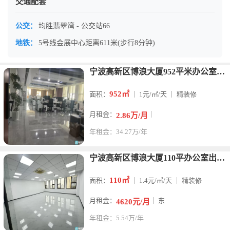
交通配套
公交：
均胜翡翠湾 - 公交站66
地铁：
5号线会展中心距离611米(步行8分钟)
宁波高新区博浪大厦952平米办公室整租
952㎡
面积：
｜ 1元/㎡/天 ｜ 精装修
月租金：
｜
2.86万/月
年租金：34.27万/年
宁波高新区博浪大厦110平办公室出租朝东
110㎡
面积：
｜ 1.4元/㎡/天 ｜ 精装修
月租金：
｜ 东
4620元/月
年租金：5.54万/年