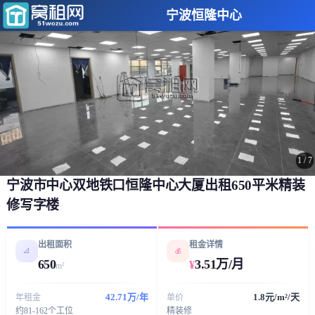
宁波恒隆中心
1
/
7
宁波市中心双地铁口恒隆中心大厦出租650平米精装
修写字楼
出租面积
租金详情
📐
💰
650
3.51万/月
¥
m²
42.71万/年
1.8元/m²/天
年租金
单价
约81-162个工位
精装修