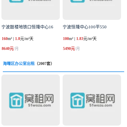
宁波鼓楼地铁口恒隆中心16
宁波恒隆中心100平550
160
m² |
1.8
元/m²天
100
m² |
1.83
元/m²天
8640元
/月
5490元
/月
海曙区办公室出租
（2007套）