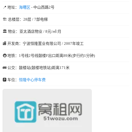
📍 地址：
海曙区
- 中山西路2号
🏗️ 总楼层：28层 / 7部电梯
🏛️ 物业：亚太酒店物业 / 8元/㎡/月
🏬 开发商：宁波恒隆置业有限公司 / 2007年竣工
🚇 地铁：1号线2号线鼓楼F出口距离89米(步行约1分钟)
🚌 公交：鼓楼站(鼓楼地铁站)距离171米
🅿️ 车位：
恒隆中心停车费