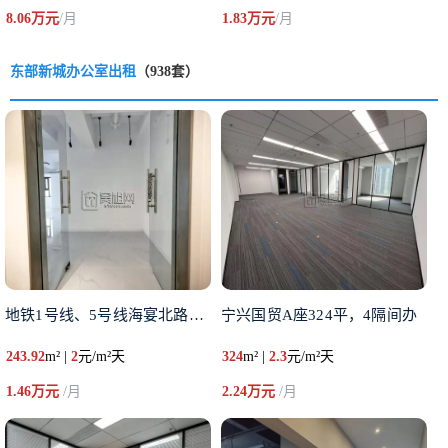
8.06万元
/月
1.83万元
/月
东部新城办公室出租
（938套）
地铁1号线、5号线海宴北路A出
宁兴国贸A座324平，4隔间办
243.92
m² |
2
元/m²天
324
m² |
2.3
元/m²天
1.46万元
/月
2.24万元
/月