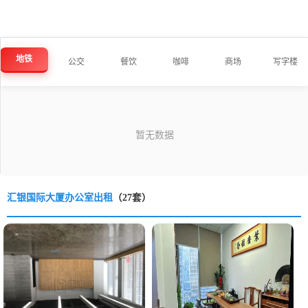
地铁
公交
餐饮
咖啡
商场
写字楼
汇银国际大厦办公室出租
（27套）