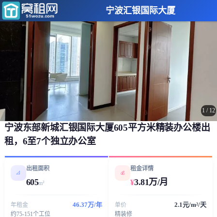
宁波汇银国际大厦
1
/
12
宁波东部新城汇银国际大厦605平方米精装办公楼出
租，6至7个独立办公室
出租面积
租金详情
📐
💰
605
3.81万/月
¥
m²
46.37万/年
2.1元/m²/天
年租金
单价
约75-151个工位
精装修