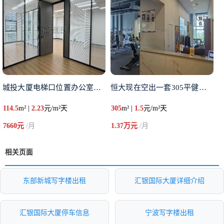
城投大厦电梯口位置办公室出租面
恒大现在空出一套305平健身房
114.5
m² |
2.23
元/m²天
305
m² |
1.5
元/m²天
7660元
/月
1.37万元
/月
相关页面
东部新城写字楼出租
汇银国际大厦详细介绍
汇银国际大厦停车信息
宁波写字楼出租