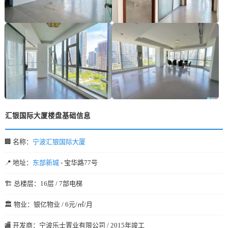
汇银国际大厦楼盘基础信息
🏢 名称：
宁波汇银国际大厦
📍 地址：
东部新城
- 宝华路77号
🏗️ 总楼层：16层 / 7部电梯
🏛️ 物业：银亿物业 / 6元/㎡/月
🏬 开发商：宁波乐士置业有限公司 / 2015年竣工