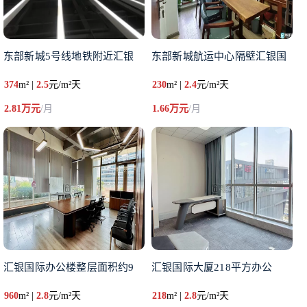
东部新城5号线地铁附近汇银
东部新城航运中心隔壁汇银国
374
m² |
2.5
元/m²天
230
m² |
2.4
元/m²天
2.81万元
/月
1.66万元
/月
汇银国际办公楼整层面积约9
汇银国际大厦218平方办公
960
m² |
2.8
元/m²天
218
m² |
2.8
元/m²天