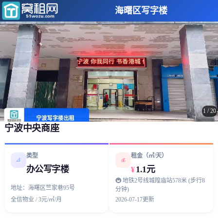
海曙区写字楼
1
/
20
宁波中央商座
类型
租金（㎡/天）
📐
💰
办公写字楼
1.1元
¥
🚇 地铁2号线城隍庙站578米 (步行8
地址：海曙区竺家巷95号
分钟)
全信物业 / 3元/㎡/月
2026-07-17更新