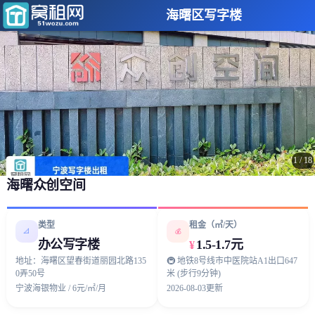
海曙区写字楼
1
/
18
海曙众创空间
类型
租金（㎡/天）
📐
💰
办公写字楼
1.5-1.7元
¥
地址：海曙区望春街道丽园北路135
🚇 地铁8号线市中医院站A1出口647
0弄50号
米 (步行9分钟)
宁波海银物业 / 6元/㎡/月
2026-08-03更新