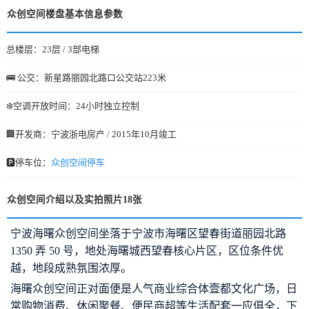
众创空间楼盘基本信息参数
总楼层：23层 / 3部电梯
🚌 公交：新星路丽园北路口公交站223米
❄️空调开放时间：24小时独立控制
🏢开发商：宁波浙电房产 / 2015年10月竣工
🅿️停车位：
众创空间停车
众创空间介绍以及实拍照片18张
宁波海曙众创空间坐落于宁波市海曙区望春街道丽园北路
1350 弄 50 号，地处海曙城西望春核心片区，区位条件优
越，地段成熟氛围浓厚。
海曙众创空间
正对面便是人气商业综合体壹都文化广场，日
常购物消费、休闲聚餐、便民商超等生活配套一应俱全，下