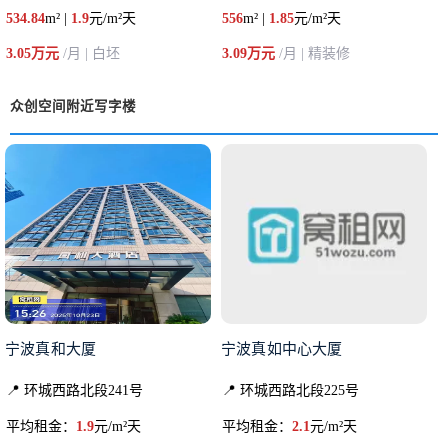
534.84
m² |
1.9
元/m²天
556
m² |
1.85
元/m²天
3.05万元
/月 | 白坯
3.09万元
/月 | 精装修
众创空间附近写字楼
宁波真和大厦
宁波真如中心大厦
📍 环城西路北段241号
📍 环城西路北段225号
平均租金：
1.9
元/m²天
平均租金：
2.1
元/m²天