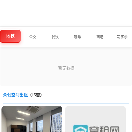
地铁
公交
餐饮
咖啡
商场
写字楼
众创空间出租
（15套）