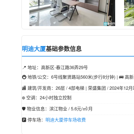
明迪大厦
基础参数信息
📍 地址：高新区-春江路36弄29号
🚇 地铁/公交：6号线聚贤路站560米(步行8分钟) | 🚌 
🏬 建筑/开发商：26层 / 4部电梯 | 荣盛集团 / 2024年12
❄️ 空调：24小时独立控制
🛡️ 物业信息：滨江物业 / 5.6元/㎡/月
🅿️ 停车场：
明迪大厦停车场收费