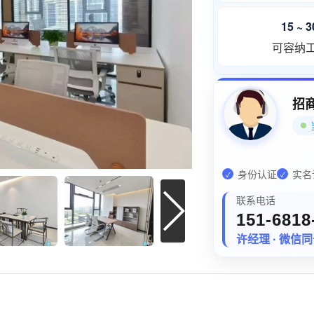
15 ~ 
可容纳
招
身份认证
实名
✓
✓
联系电话
151-6818
许经理 · 微信