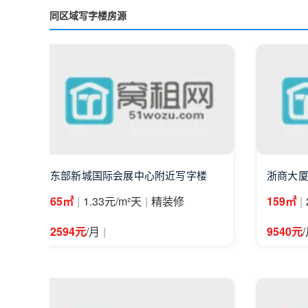
同区域写字楼房源
东部新城国际会展中心附近写字楼
浙商大厦
|
|
|
65㎡
1.33元/m²天
精装修
159㎡
|
2594元
/月
9540元