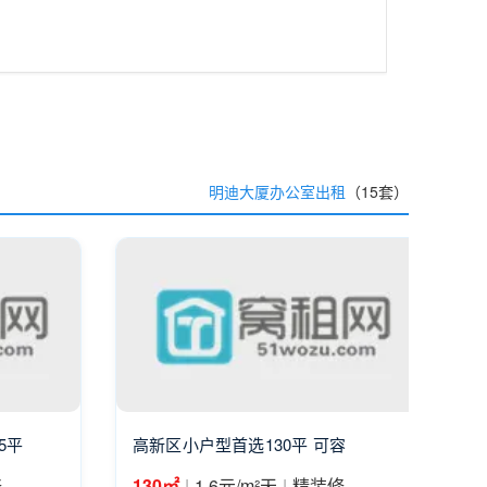
明迪大厦办公室出租
（15套）
5平
高新区小户型首选130平 可容
|
|
修
130㎡
1.6元/m²天
精装修