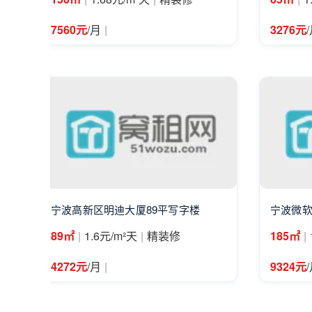
|
7560元
/月
3276元
宁波高新区明迪大厦89平写字楼
宁波微
|
|
|
89㎡
1.6元/m²天
精装修
185㎡
|
4272元
/月
9324元