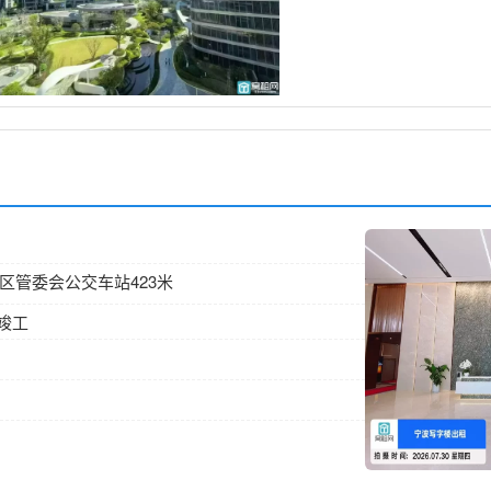
高新区管委会公交车站423米
月竣工