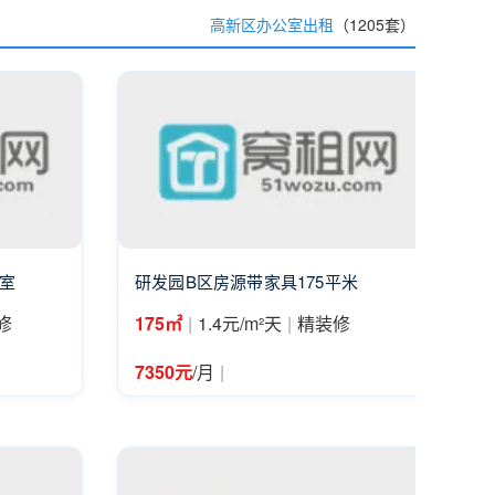
高新区办公室出租
（1205套）
公室
研发园B区房源带家具175平米
|
|
修
175㎡
1.4元/m²天
精装修
|
7350元
/月