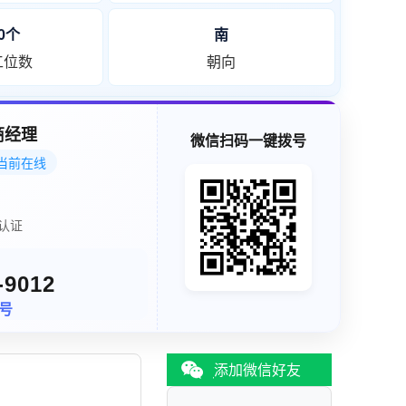
30个
南
工位数
朝向
商经理
微信扫码一键拨号
当前在线
认证
-9012
同号
添加微信好友