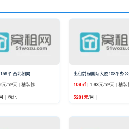
159平 西北朝向
出租前程国际大厦108平办
|
|
|
2元/m²天
精装修
108㎡
1.63元/m²天
精装
|
|
/月
西北
5281元
/月