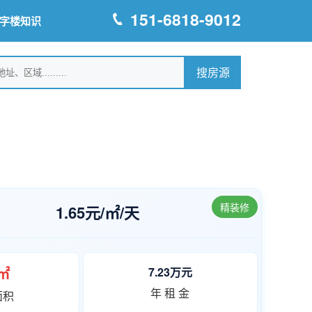
151-6818-9012
字楼知识
精装修
1.65元/㎡/天
0㎡
7.23万元
年 租 金
面积