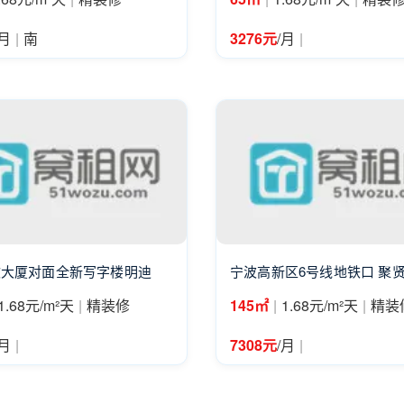
|
|
/月
南
3276元
/月
软大厦对面全新写字楼明迪
宁波高新区6号线地铁口 聚
|
|
|
1.68元/m²天
精装修
145㎡
1.68元/m²天
精装
|
|
/月
7308元
/月