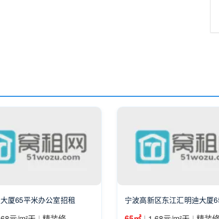
大厦65平米办公室招租
宁波高新区东江汇明迪大厦6
|
|
|
.68元/m²天
精装修
65㎡
1.68元/m²天
精装