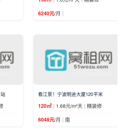
|
6240元
/月
贤站
看江景！宁波明迪大厦120平米
|
|
修
120㎡
1.68元/m²天
精装修
|
6048元
/月
南