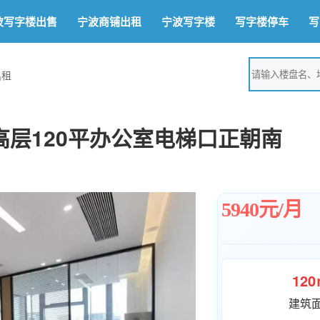
波写字楼出售
宁波商铺出租
宁波写字楼
写字楼停车
写
出租
层120平办公室电梯口正朝南
5940元/月
12
建筑