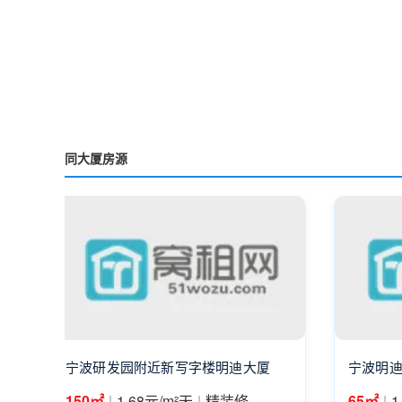
同大厦房源
宁波研发园附近新写字楼明迪大厦
宁波明迪
|
|
|
150㎡
1.68元/m²天
精装修
65㎡
1