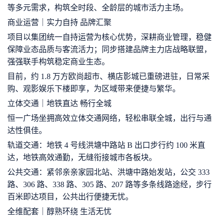
等多元需求，构筑全时段、全龄层的城市活力主场。
商业运营｜实力自持 品牌汇聚
项目以集团统一自持运营为核心优势，深耕商业管理，稳健
保障业态品质与客流活力；同步搭建品牌主力店战略联盟，
强强联手构筑稳定商业生态。
目前，约 1.8 万方欧尚超市、横店影城已重磅进驻，日常采
购、观影娱乐下楼即享，为区域带来便捷与繁华。
立体交通｜地铁直达 畅行全城
恒一广场坐拥高效立体交通网络，轻松串联全城，出行与通
达性俱佳。
轨道交通：地铁 4 号线洪塘中路站 B 出口步行约 100 米直
达，地铁高效通勤，无缝衔接城市各板块。
公共交通：紧邻亲亲家园北站、洪塘中路始发站，公交 333
路、306 路、338 路、305 路、207 路等多条线路途经，步行
百米即达项目，公共出行便捷无忧。
全维配套｜醇熟环绕 生活无忧