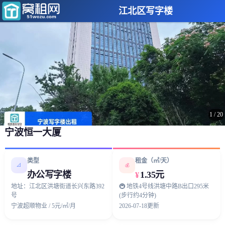
江北区写字楼
1
/
20
宁波恒一大厦
类型
租金（㎡/天）
📐
💰
办公写字楼
1.35元
¥
地址：江北区洪塘街道长兴东路392
🚇 地铁4号线洪塘中路B出口295米
号
(步行约4分钟)
宁波超顺物业 / 5元/㎡/月
2026-07-18更新