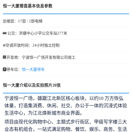
恒一大厦楼盘基本信息参数
总楼层：17层 / 2部电梯
🚌 公交：洪塘中心小学公交车站277米
❄️空调开放时间：24小时独立控制
🏢开发商：宁波恒一广场开发有限公司竣工
🅿️停车位：
恒一大厦停车
恒一大厦介绍以及实拍照片20张
宁波恒一广场，雄踞江北新区核心板块，以约10 万方恢弘
体量，打造集消费、休闲、社交、办公于一体的沉浸式体验
生活中心，为江北焕新城市商业界面。
项目由现代化购物中心、主题式步行街区、甲级写字楼三大
业态有机组合，一站式满足购物、餐饮、娱乐、商务、生活