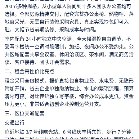
200㎡多种规格，从小型单人隔间到十多人团队办公室均可
选择。全部房源精装交付，配套完整办公桌椅、储物柜、落
地窗采光，无需自行装修采购家具，真正实现拎包即可入
驻，大幅节省前期装修、采购成本与时间。
室内配备 24 小时独立中央空调，全天候温控自由调节，不
受写字楼统一空调时段限制，加班、夜间办公不受约束。公
共区域配套共享会议室、休闲洽谈区、茶水间，满足商务洽
谈、客户接待、团队开会需求。
二、租金高性价比亮点
租金采用全包模式，报价直接包含物业费、水电费，无隐形
附加开销，省去企业单独缴纳物业、水电的繁琐流程，预算
清晰可控。对比传统独立写字楼，综合办公成本更低，资金
压力更小，非常适合初创企业控制运营开支。
三、区位交通配套
交通出行
临近地铁 3/7 号线曙光站、6 号线庆丰桥东站，步行 7 分钟