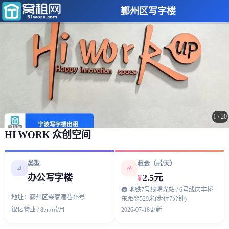
鄞州区写字楼
1
/
20
HI WORK 众创空间
类型
租金（㎡/天）
📐
💰
办公写字楼
2.5元
¥
🚇 地铁7号线曙光站 / 6号线庆丰桥
地址：鄞州区柴家漕巷45号
东距离529米(步行7分钟)
银亿物业 / 8元/㎡/月
2026-07-18更新