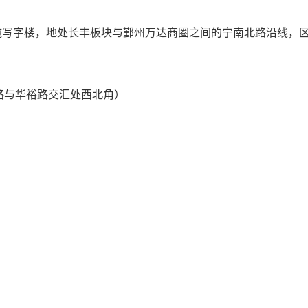
纯写字楼，地处长丰板块与鄞州万达商圈之间的宁南北路沿线，
北路与华裕路交汇处西北角）