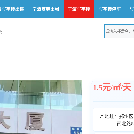
波写字楼出售
宁波商铺出租
宁波写字楼
写字楼停车
写
楼
1.5元/㎡/天
📍 地址：鄞州
南北路8