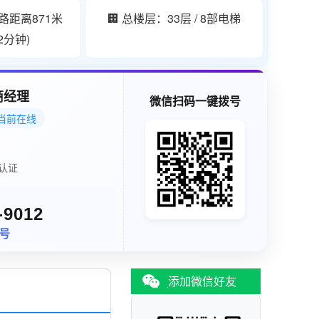
中路距离871米
🏢 总楼层：33层 / 8部电梯
2分钟)
商经理
微信扫码一键拨号
当前在线
认证
-9012
同号
添加微信好友