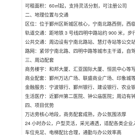
可租面积：60㎡起，支持灵活分割，可注册公司
二、地理位置与交通
区位：位于鄞州区新城区核心，宁南北路西侧，西
轨道交通：距地铁 3 号线四明中路站约 900 米，步行
公共交通：周边设有宁南北路站、慧灯寺站等公交站点，
路网：紧邻宁南北路、四明中路等城市主干道，自
三、周边配套
商务楼宇：和邦大厦、汇亚国际大厦、恒凯中心等
商业配套：鄞州万达广场、联盛商业广场、印象城
金融服务：宁波银行、鄞州银行、建设银行、农业
生活医疗：近鄞州第二医院、钟公庙医院；周边有
四、项目优势
万达旁核心地段，商务配套成熟，办公氛围浓厚
24 小时办公，户型灵活，采光通透，适配各类企业
车位充足、电梯配比合理，通勤与办公效率高