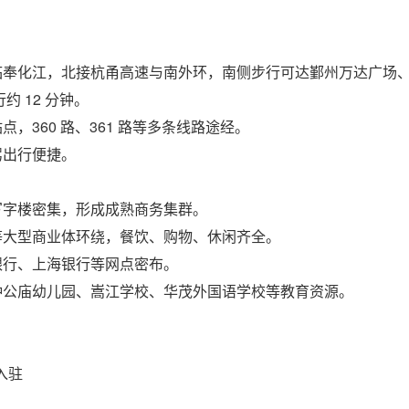
临奉化江，北接杭甬高速与南外环，南侧步行可达鄞州万达广场
约 12 分钟。
360 路、361 路等多条线路途经。
驾出行便捷。
写字楼密集，形成成熟商务集群。
等大型商业体环绕，餐饮、购物、休闲齐全。
银行、上海银行等网点密布。
钟公庙幼儿园、嵩江学校、华茂外国语学校等教育资源。
入驻