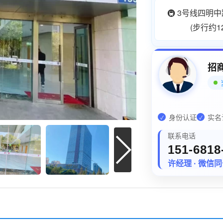
🚇 3号线四明
(步行约1
招
身份认证
实名
✓
✓
联系电话
151-6818
许经理 · 微信