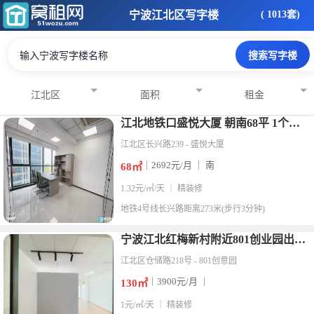
宁波江北区写字楼
( 1013套)
江北区
面积
租金
江北地铁口盛悦大厦 朝南68平 1个隔间 精装带全套家具27
江北区长兴路239 - 盛悦大厦
｜2692元/月 ｜ 南
68㎡
1.32元/㎡/天 ｜ 精装修
地铁
4号线长兴路距离273米(步行3分钟)
宁波江北红梅新村附近801创业园出租130平米精装修办公室
江北区仓储路218号 - 801创意园
｜3900元/月 ｜
130㎡
1元/㎡/天 ｜ 精装修