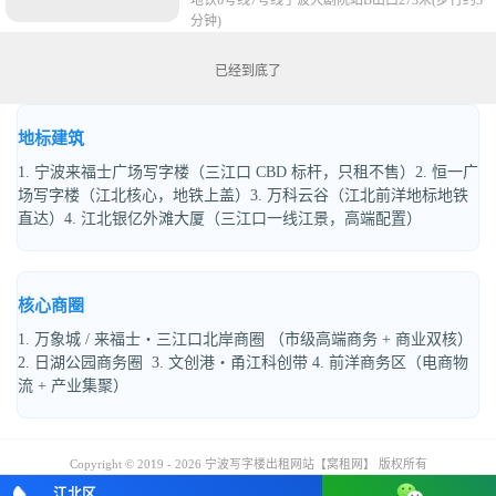
地铁
6号线7号线宁波大剧院站B出口273米(步行约3
分钟)
已经到底了
地标建筑
1. 宁波来福士广场写字楼（三江口 CBD 标杆，只租不售）2. 恒一广
场写字楼（江北核心，地铁上盖）3. 万科云谷（江北前洋地标地铁
直达）4. 江北银亿外滩大厦（三江口一线江景，高端配置）
核心商圈
1. 万象城 / 来福士・三江口北岸商圈 （市级高端商务 + 商业双核）
2. 日湖公园商务圈 3. 文创港・甬江科创带 4. 前洋商务区（电商物
流 + 产业集聚）
Copyright © 2019 - 2026 宁波写字楼出租网站【窝租网】 版权所有
江北区