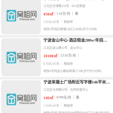
江北区仓储路218号 - 801创意园
｜1.42万/月 ｜ 南
450㎡
1.05元/㎡/天 ｜ 精装修
地铁
2号线压赛堰F出口198米(步行3分钟)
宁波金山中心·酒店租金280w/年招优秀合作运营方
江北区金山路32号 - 金山中心
｜23.03万/月 ｜
10100㎡
0.76元/㎡/天 ｜ 精装修
地铁
4号线金山路站距离273米(步行约3分钟)
宁波来福士广场附近写字楼146平米6800元精装修办公室出租
江北区大闸路58号 - 北岸财富中心
｜6789元/月 ｜ 南
146㎡
1.55元/㎡/天 ｜ 精装修