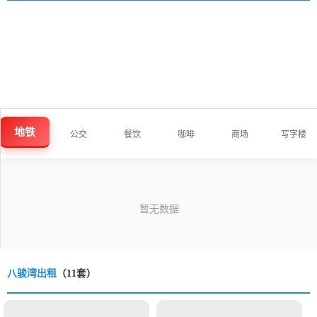
地铁
公交
餐饮
咖啡
商场
写字楼
八骏湾出租
（11套）