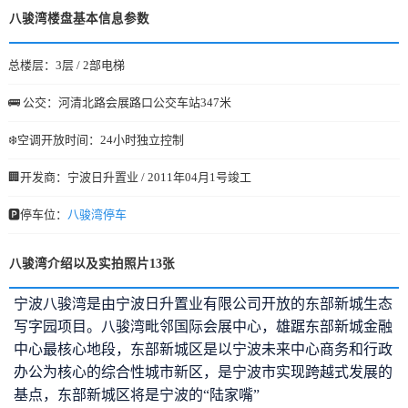
八骏湾楼盘基本信息参数
总楼层：3层 / 2部电梯
🚌 公交：河清北路会展路口公交车站347米
❄️空调开放时间：24小时独立控制
🏢开发商：宁波日升置业 / 2011年04月1号竣工
🅿️停车位：
八骏湾停车
八骏湾介绍以及实拍照片13张
宁波八骏湾是由宁波日升置业有限公司开放的东部新城生态
写字园项目。八骏湾毗邻国际会展中心，雄踞东部新城金融
中心最核心地段，东部新城区是以宁波未来中心商务和行政
办公为核心的综合性城市新区，是宁波市实现跨越式发展的
基点，东部新城区将是宁波的“陆家嘴”