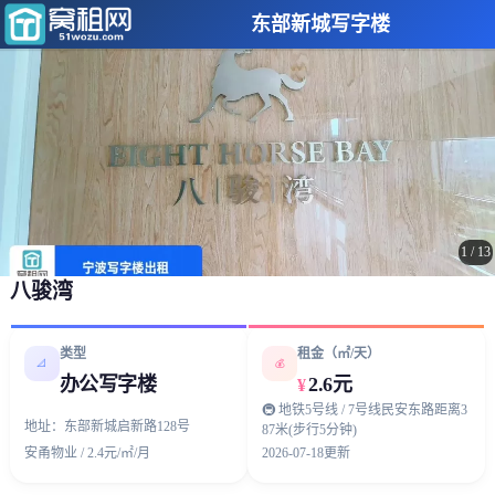
东部新城写字楼
1
/
13
八骏湾
类型
租金（㎡/天）
📐
💰
办公写字楼
2.6元
¥
🚇 地铁5号线 / 7号线民安东路距离3
地址：东部新城启新路128号
87米(步行5分钟)
安甬物业 / 2.4元/㎡/月
2026-07-18更新