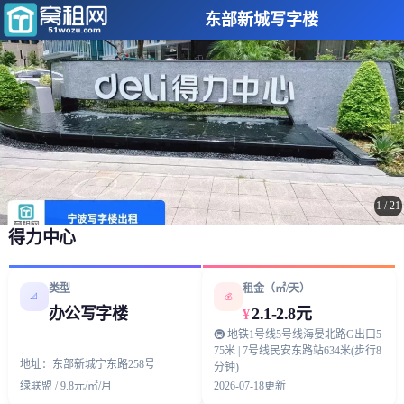
东部新城写字楼
1
/
21
得力中心
类型
租金（㎡/天）
📐
💰
办公写字楼
2.1-2.8元
¥
🚇 地铁1号线5号线海晏北路G出口5
75米 | 7号线民安东路站634米(步行8
地址：东部新城宁东路258号
分钟)
绿联盟 / 9.8元/㎡/月
2026-07-18更新